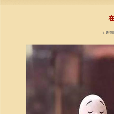
行腳僧團社