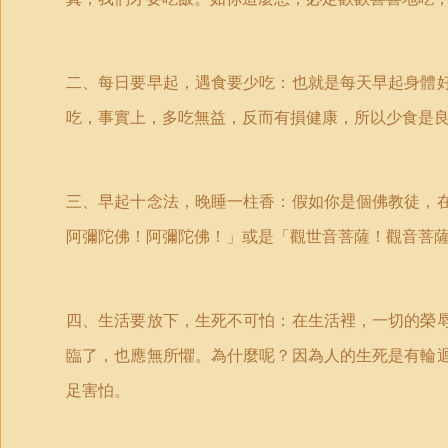
二、每日要早起，遇食要少吃：也就是每天早起身體
吃，事實上，多吃無益，反而有損健康，所以少食是
三、早起十念法，晚睡一柱香：假如你是個佛教徒，
阿彌陀佛！阿彌陀佛！」或是「觀世音菩薩！觀音菩
四、生活要放下，生死不可怕：在生活裡，一切的榮
臨了，也應無所懼。為什麼呢？因為人的生死是有輪
足害怕。