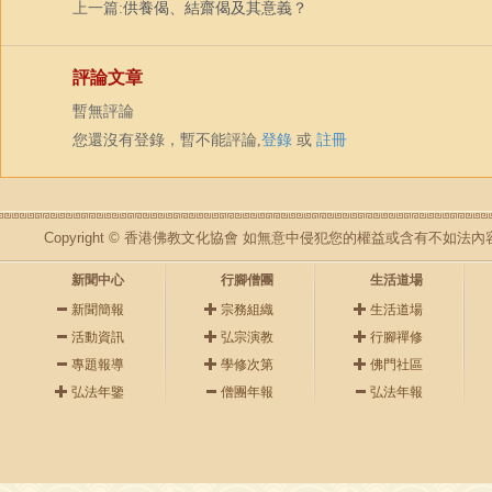
上一篇:
供養偈、結齋偈及其意義？
評論文章
暫無評論
您還沒有登錄，暫不能評論,
登錄
或
註冊
Copyright © 香港佛教文化協會 如無意中侵犯您的權益或含有不如
新聞中心
行腳僧團
生活道場
新聞簡報
宗務組織
生活道場
活動資訊
弘宗演教
行腳禪修
專題報導
學修次第
佛門社區
弘法年鑒
僧團年報
弘法年報