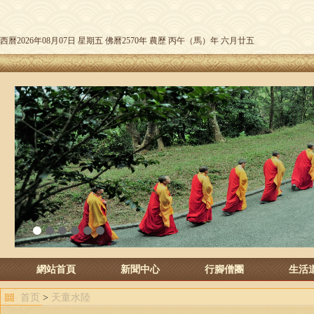
西曆2026年08月07日 星期五 佛曆2570年 農歷 丙午（馬）年 六月廿五
1
2
3
4
5
6
網站首頁
新聞中心
行腳僧團
生活
首页
>
天童水陸