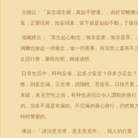
古德云：「妄念成生滅，真如不變遷」。由於背離佛
返，正覺現前，捨妄歸真，當下就是如如不動，了脫
地藏經云：「眾生起心動念，無非是業，無非是罪。
偶爾也會起一些善念，做一些善事。何況世上還有不
止惡行善，棄暗向明，轉迷成悟。
日常生活中，時時反省，起多少妄念？存多少正念？
惟，則妄念減、正念增，煩惱輕、菩提長。日積月累
未破，未見空性之前，有時也表現出令人讚歎的善行
的，頂多不過是有漏的、不完滿的善心善行，仍然無
時時警覺的。
佛說：「諸法意先導，意主意造作」，我人的行業，