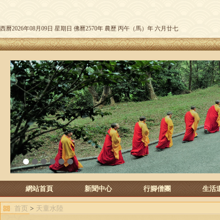
西曆2026年08月09日 星期日 佛曆2570年 農歷 丙午（馬）年 六月廿七
1
2
3
4
5
6
網站首頁
新聞中心
行腳僧團
生活
首页
>
天童水陸