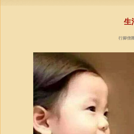
生
行腳僧團．