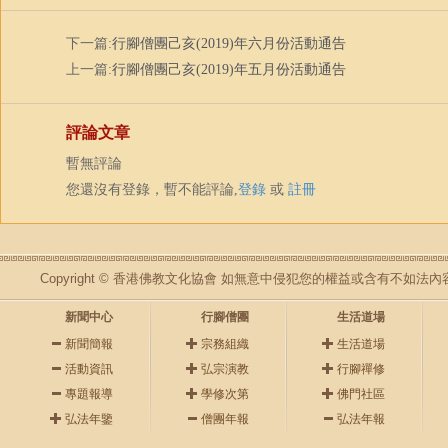
下一篇:
行腳僧團己亥(2019)年六月份活動通告
上一篇:
行腳僧團己亥(2019)年五月份活動通告
評論文章
暫無評論
您還沒有登錄，暫不能評論,
登錄
或
註冊
Copyright © 香港佛教文化協會 如無意中侵犯您的權益或含有不如
新聞中心
行腳僧團
生活道場
新聞簡報
宗務組織
生活道場
活動資訊
弘宗演教
行腳禪修
專題報導
學修次第
佛門社區
弘法年鑒
僧團年報
弘法年報