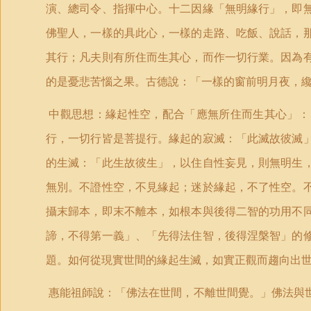
演、總司令、指揮中心。十二因緣「無明緣行」，即
佛聖人，一樣的具此心，一樣的走路、吃飯、說話，
其行；凡夫則有所住而生其心，而作一切行業。因為
的是憂悲苦惱之果。古德說：「一樣的窗前明月夜，
中觀思想：緣起性空，配合「應無所住而生其心」：
行，一切行皆是菩提行。緣起的寂滅：「此滅故彼滅
的生滅：「此生故彼生」，以住自性妄見，則無明生
無別。不證性空，不見緣起；迷於緣起，不了性空。
攝末歸本，即末不離本，如根本與後得二智的功用不
諦，不得第一義」、「先得法住智，後得涅槃智」的
題。如何從現實世間的緣起生滅，如實正觀而趨向出
惠能祖師說：「佛法在世間，不離世間覺。」佛法與