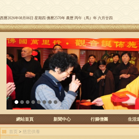
西曆2026年08月06日 星期四 佛曆2570年 農歷 丙午（馬）年 六月廿四
1
2
3
4
5
6
7
8
網站首頁
新聞中心
行腳僧團
生活
首页
>
慈悲供養