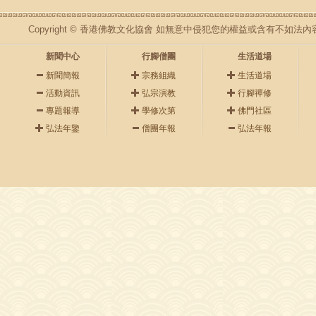
Copyright © 香港佛教文化協會 如無意中侵犯您的權益或含有不如
新聞中心
行腳僧團
生活道場
新聞簡報
宗務組織
生活道場
活動資訊
弘宗演教
行腳禪修
專題報導
學修次第
佛門社區
弘法年鑒
僧團年報
弘法年報