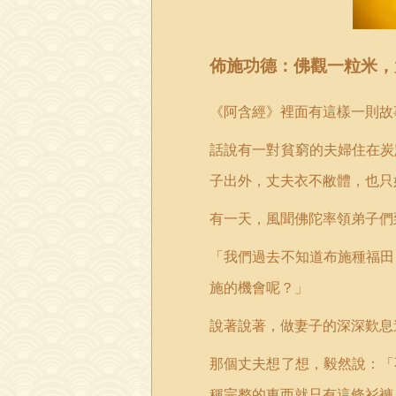
佈施功德：
佛觀一粒米，
《阿含經》裡面有這樣一則故
話說有一對貧窮的夫婦住在炭
子出外，丈夫衣不敝體，也只
有一天，風聞佛陀率領弟子們
「我們過去不知道布施種福田
施的機會呢？」
說著說著，做妻子的深深歎息
那個丈夫想了想，毅然說：「
稱完整的東西就只有這條衫褲