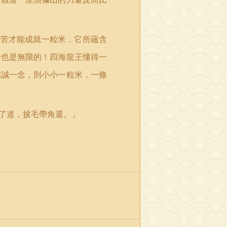
辛苦才能成就一粒米，它所蘊含
量也是無限的！四海龍王懂得一
虔誠一念，則小小一粒米，一條
了道，披毛帶角還。」