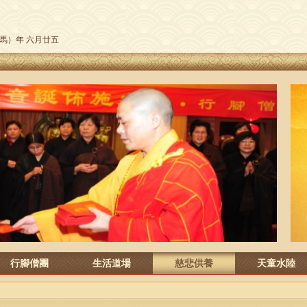
午（馬）年 六月廿五
行腳僧團
生活道場
慈悲供養
天童水陸