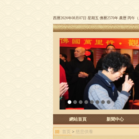
西曆2026年08月07日 星期五 佛曆2570年 農歷 丙
1
2
3
4
5
6
7
8
網站首頁
新聞中心
首页
>
慈悲供養