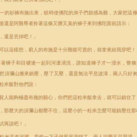
一的衫褲布施出來，頓時使佛陀的弟子們頗感為難，大家把這
後還是阿難尊者拎著這條又髒又臭的褲子來到佛陀面前請示：
，還是丟掉吧！」
可以這樣想，窮人的布施是十分難能可貴的，就拿來給我穿吧！
捧著褲子和目犍連一起到河邊清洗，誰知道褲子才一浸水，整條
把須彌山搬來鎮壓，壓了又壓，還是無法平息波濤，兩人只好
粒米飯對他們說：
貧人能夠極盡布施的願心，你們把這粒米飯拿去，就可以鎮住了
，那麼大的須彌山都壓不住，這麼小的一粒米怎麼可能鎮壓住那
試再說吧！」
粒米丟進河裡，竟然一下子就風平浪靜了。兩人深覺不可思議