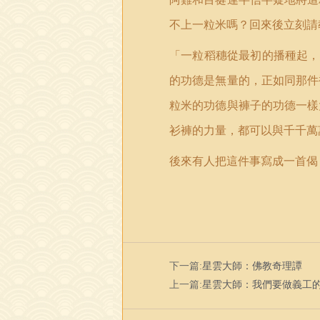
不上一粒米嗎？回來後立刻請
「一粒稻穗從最初的播種起，
的功德是無量的，正如同那件
粒米的功德與褲子的功德一樣
衫褲的力量，都可以與千千萬
後來有人把這件事寫成一首偈
下一篇:
星雲大師：佛教奇理譚
上一篇:
星雲大師：我們要做義工