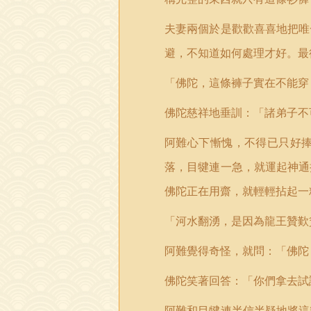
夫妻兩個於是歡歡喜喜地把唯
避，不知道如何處理才好。最
「佛陀，這條褲子實在不能穿
佛陀慈祥地垂訓：「諸弟子不
阿難心下慚愧，不得已只好
落，目犍連一急，就運起神通
佛陀正在用齋，就輕輕拈起一
「河水翻湧，是因為龍王贊歎
阿難覺得奇怪，就問：「佛陀
佛陀笑著回答：「你們拿去試
阿難和目犍連半信半疑地將這