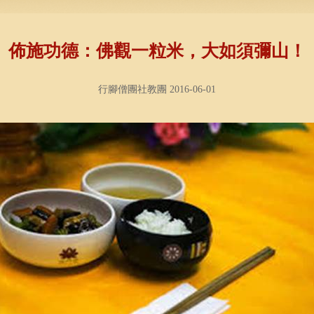
佈施功德：佛觀一粒米，大如須彌山！
行腳僧團社教團 2016-06-01