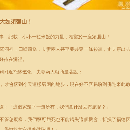
大如須彌山！
事，記載：小小一粒米飯的力量，相當於一座須彌山！
窯洞裡，四壁蕭條，夫妻兩人甚至要共穿一條衫褲，丈夫穿出
好待在洞裡。
到附近托缽乞化，夫妻兩人就商量著說：
，才會落到今天這樣窮困的地步，現在好不容易盼到佛陀來此
道：「這個家幾乎一無所有，我們拿什麼去布施呢？」
不管怎麼樣，我們寧可餓死也不能錯失這個機會，折損了福德
，我們就拿它供養佛陀吧！」