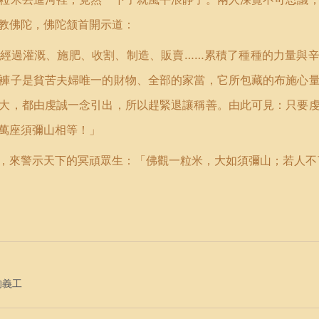
教佛陀，佛陀颔首開示道：
經過灌溉、施肥、收割、制造、販賣……累積了種種的力量與
褲子是貧苦夫婦唯一的財物、全部的家當，它所包藏的布施心
大，都由虔誠一念引出，所以趕緊退讓稱善。由此可見：只要
萬座須彌山相等！」
，來警示天下的冥頑眾生：「佛觀一粒米，大如須彌山；若人不
的義工