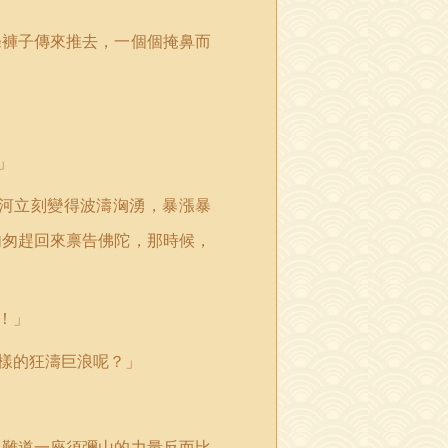
條褲子傳來推去，一個個掩鼻而
」
河立刻變得波濤洶湧，暴漲暴
匆匆趕回來禀告佛陀，那時候，
！」
樣的狂濤巨浪呢？」
，難道一座須彌山的力量反而比