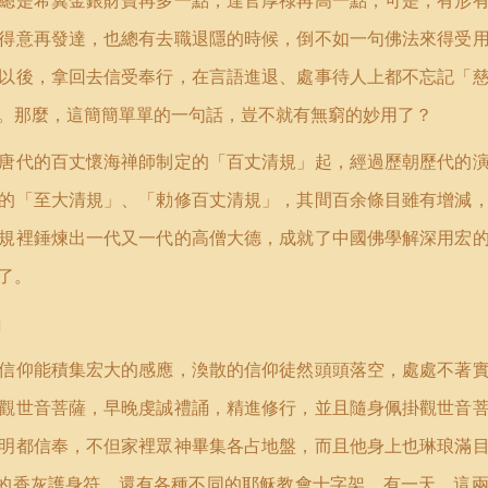
總是希冀金銀財寶再多一點，達官厚祿再高一點；可是，有形
得意再發達，也總有去職退隱的時候，倒不如一句佛法來得受
以後，拿回去信受奉行，在言語進退、處事待人上都不忘記「
。那麼，這簡簡單單的一句話，豈不就有無窮的妙用了？
唐代的百丈懷海禅師制定的「百丈清規」起，經過歷朝歷代的
的「至大清規」、「勅修百丈清規」，其間百余條目雖有增減
規裡錘煉出一代又一代的高僧大德，成就了中國佛學解深用宏
了。
」
信仰能積集宏大的感應，渙散的信仰徒然頭頭落空，處處不著
觀世音菩薩，早晚虔誠禮誦，精進修行，並且隨身佩掛觀世音
明都信奉，不但家裡眾神畢集各占地盤，而且他身上也琳琅滿
的香灰護身符，還有各種不同的耶稣教會十字架。有一天，這