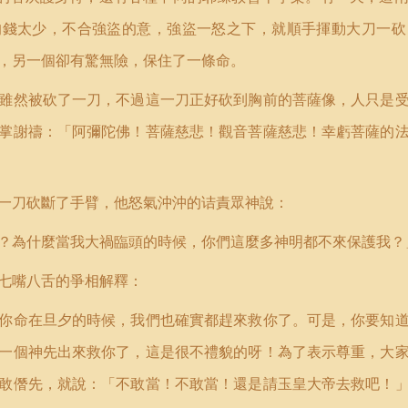
的錢太少，不合強盜的意，強盜一怒之下，就順手揮動大刀一砍
，另一個卻有驚無險，保住了一條命。
雖然被砍了一刀，不過這一刀正好砍到胸前的菩薩像，人只是
掌謝禱：「阿彌陀佛！菩薩慈悲！觀音菩薩慈悲！幸虧菩薩的
一刀砍斷了手臂，他怒氣沖沖的诘責眾神說：
？為什麼當我大禍臨頭的時候，你們這麼多神明都不來保護我？
七嘴八舌的爭相解釋：
你命在旦夕的時候，我們也確實都趕來救你了。可是，你要知
一個神先出來救你了，這是很不禮貌的呀！為了表示尊重，大
敢僭先，就說：「不敢當！不敢當！還是請玉皇大帝去救吧！