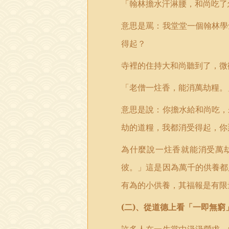
「翰林擔水汗淋腰，和尚吃了
意思是罵：我堂堂一個翰林學
得起？
寺裡的住持大和尚聽到了，微
「老僧一炷香，能消萬劫糧。
意思是說：你擔水給和尚吃，
劫的道糧，我都消受得起，你
為什麼說一炷香就能消受萬
彼。」這是因為萬千的供養都
有為的小供養，其福報是有限
(
二
)
、從道德上看「一即無窮