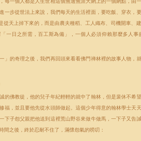
，每一個人都是人生世相這個無邊無涯大網上的一個網點，由
進一步從世法上來說，我們每天的生活裡面，要吃飯、穿衣，
是從天上掉下來的，而是由農夫種稻、工人織布、司機開車、
謂「一日之所需，百工斯為備」，一個人必須仰賴那麼多人事
一」的奇理之後，我們再回頭來看看佛門禅林裡的故事人物，
」
誠的佛教徒，他的兒子年紀輕輕的就中了翰林，但是裴休不希
修福，並且要他先從水頭師做起。這個少年得意的翰林學士天
一下子怨父親把他送到這裡荒山野谷來做牛做馬，一下子又告
時間之後，終於忍耐不住了，滿懷怨氣的唠叨：