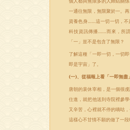
個人都與無限多的人締結關係
一通往無限，無限聚於一。再
資養色身……這一切一切，不
科技資訊傳播……而來，所
「一」豈不是包含了無限？
了解這種「一即一切，一切即
即是宇宙」了。
(
一
)
、從福報上看「一即無盡
唐朝的裴休宰相，是一個很虔
仕進，就把他送到寺院裡參學
又辛苦，心裡就不停的嘀咕，
這樣心不甘情不願的做了一段