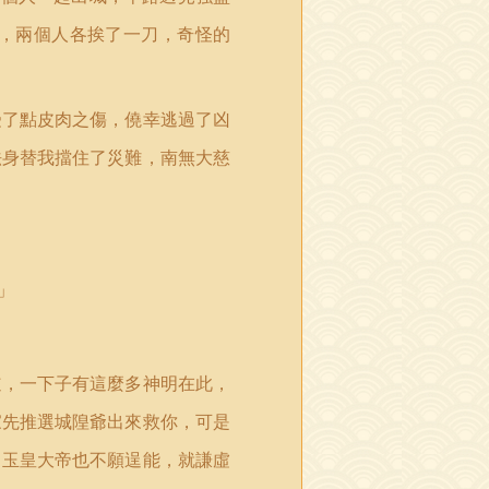
，兩個人各挨了一刀，奇怪的
受了點皮肉之傷，僥幸逃過了凶
法身替我擋住了災難，南無大慈
」
道，一下子有這麼多神明在此，
家先推選城隍爺出來救你，可是
」玉皇大帝也不願逞能，就謙虛