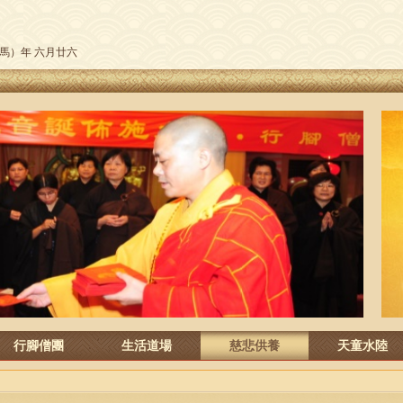
午（馬）年 六月廿六
行腳僧團
生活道場
慈悲供養
天童水陸