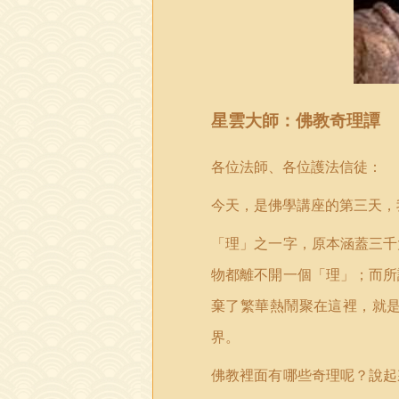
星雲
大
師：佛教奇理譚
各位法師、各位護法信徒：
今天，是佛學講座的第三天，
「理」之一字，原本涵蓋三千
物都離不開一個「理」；而所
棄了繁華熱鬧聚在這裡，就
界。
佛教裡面有哪些奇理呢？說起