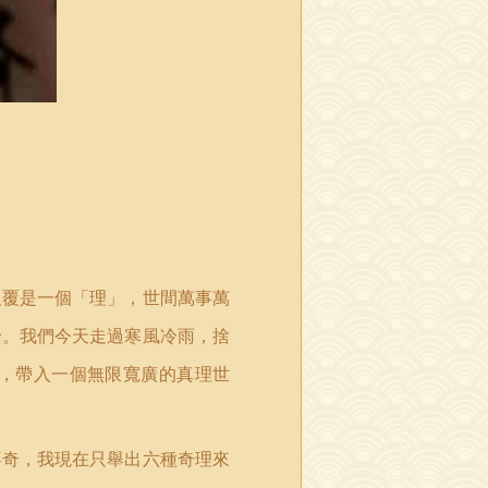
反覆是一個「理」，世間萬事萬
論。我們今天走過寒風冷雨，捨
，帶入一個無限寬廣的真理世
不奇，我現在只舉出六種奇理來