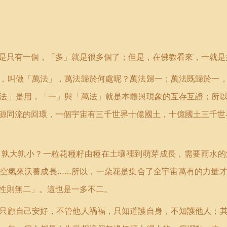
是只有一個，「多」就是很多個了；但是，在佛教看來，一就是
，叫做「萬法」，萬法歸於何處呢？萬法歸一；萬法既歸於一
法」是用，「一」與「萬法」就是本體與現象的互存互證；所
源同流的回環，一個宇宙有三千世界十億國土，十億國土三千世
？孰大孰小？一粒花種籽由種在土壤裡到萌芽成長，需要雨水的
空氣來沃養成長……所以，一朵花是集合了全宇宙萬有的力量
性則無二」。這也是一多不二。
只顧自己安好，不管他人禍福，只知道護自身，不知護他人；