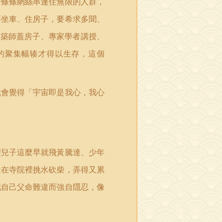
一條條網絲串連住無限的人群，
要坐車、住房子，要希求多聞、
建築師蓋房子、專家學者講授、
的聚集幅辏才得以生存，這個
就會覺得「宇宙即是我心，我心
望兒子這麼早就飛黃騰達、少年
天在寺院裡挑水砍柴，弄得又累
誡自己父命難違而強自隱忍，像