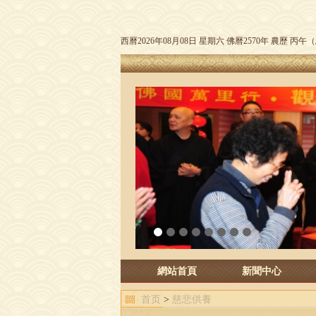
西曆2026年08月08日 星期六 佛曆2570年 農歷 丙
1
2
3
4
5
6
7
8
網站首頁
新聞中心
首页
>
慈悲供養