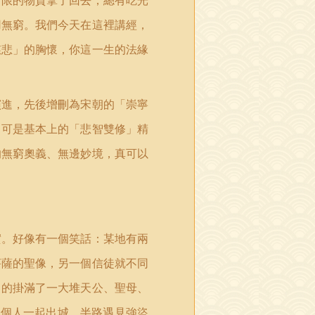
有限的物質拿了回去，總有吃光
用無窮。我們今天在這裡講經，
慈悲」的胸懷，你這一生的法緣
演進，先後增刪為宋朝的「崇寧
，可是基本上的「悲智雙修」精
的無窮奧義、無邊妙境，真可以
實。好像有一個笑話：某地有兩
菩薩的聖像，另一個信徒就不同
目的掛滿了一大堆天公、聖母、
兩個人一起出城，半路遇見強盜