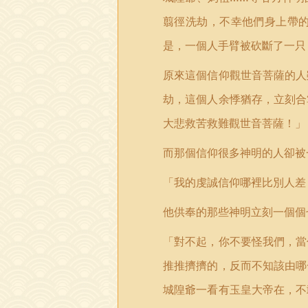
翦徑洗劫，不幸他們身上帶
是，一個人手臂被砍斷了一只
原來這個信仰觀世音菩薩的人
劫，這個人余悸猶存，立刻合
大悲救苦救難觀世音菩薩！」
而那個信仰很多神明的人卻被
「我的虔誠信仰哪裡比別人差
他供奉的那些神明立刻一個個
「對不起，你不要怪我們，當
推推擠擠的，反而不知該由哪
城隍爺一看有玉皇大帝在，不