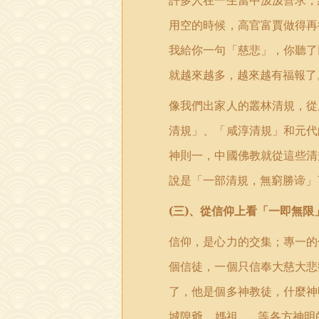
許多人在一生當中汲汲營求，
用空的時候，高官富賈做得再
我給你一句「慈悲」，你聽了
就越來越多，越來越有福報了
像我們出家人的叢林清規，從
清規」、「咸淳清規」和元代
神則一，中國佛教就從這些清
說是「一部清規，無窮勝谛」
(
三
)
、從信仰上看「一即無限
信仰，是心力的交集；專一的
個信徒，一個只信奉大慈大悲
了，他是個多神教徒，什麼神
城隍爺、媽祖……等各方神明