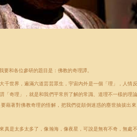
我要和各位參研的題目是：佛教的奇理譚。
大千世界，遍滿六道芸芸眾生，宇宙內外是一個「理」，人情
謂「奇理」，就是和我們平常所了解的常識、道理不一樣的理
是要藉著對佛教奇理的悟解，把我們從顛倒迷惑的塵世抽拔出來
來真是太多太多了，像瀚海，像夜星，可說是無有不奇，無處