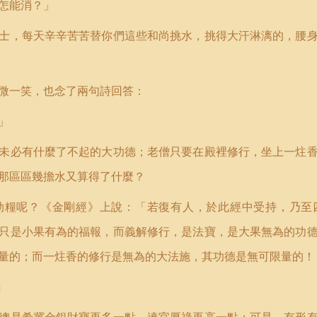
怎能消？」
士，每天辛辛苦苦替你們這些和尚挑水，挑得大汗淋漓的，腰
微一笑，也念了兩句詩回答：
」
未必有什麼了不起的大功德；老僧只要在殿裡修行，坐上一炷
那區區幾擔水又算得了什麼？
劫糧呢？《金剛經》上說：「若復有人，於此經中受持，乃至
只是小果有為的福報，而義解修行，是法寶，是大果無為的功
量的；而一炷香的修行是無為的大法施，其功德是無可限量的！
」