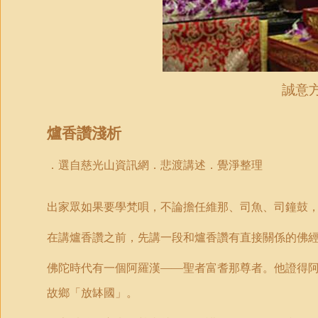
誠意
爐香讚淺析
．選自慈光山資訊網．悲渡講述．覺淨整理
出家眾如果要學梵唄，不論擔任維那、司魚、司鐘鼓
在講爐香讚之前，先講一段和爐香讚有直接關係的佛
佛陀時代有一個阿羅漢——聖者富耆那尊者。他證得
故鄉「放缽國」。