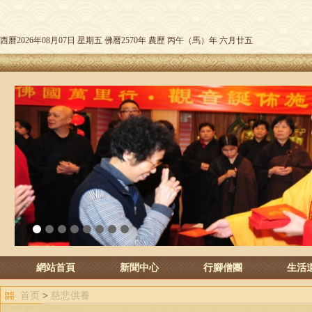
西曆2026年08月07日 星期五 佛曆2570年 農歷 丙午（馬）年 六月廿五
1
2
3
4
5
6
7
8
網站首頁
新聞中心
行腳僧團
生活
首页
>
慈悲供養