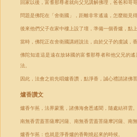
回家以後，富耆那尊者就向父兄講解佛理，爸爸和哥
問題是佛陀在「舍衛國」，距離非常遙遠，怎麼能見
後來他們父子在家中樓上設了壇，準備一個香爐，點
當時，佛陀正在舍衛國講經說法，由於父子的虔誠，
佛陀知道這是遠在放缽國的富耆那尊者和他父兄的遙
法。
因此，法會之前先唱爐香讚，點淨香，誠心禮請諸佛
爐香讚文
爐香乍爇，法界蒙熏，諸佛海會悉遙聞，隨處結祥雲
南無香雲蓋菩薩摩訶薩、南無香雲蓋菩薩摩訶薩、南
爐香乍爇：也就是淨香爐的香剛燒起來的時候。