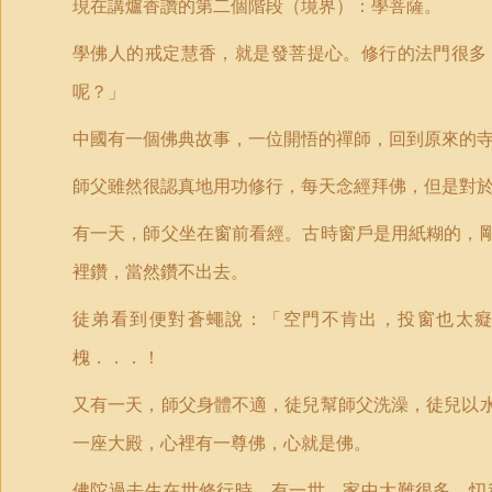
現在講爐香讚的第二個階段（境界）：學菩薩。
學佛人的戒定慧香，就是發菩提心。修行的法門很多
呢？」
中國有一個佛典故事，一位開悟的禪師，回到原來的
師父雖然很認真地用功修行，每天念經拜佛，但是對
有一天，師父坐在窗前看經。古時窗戶是用紙糊的，
裡鑽，當然鑽不出去。
徒弟看到便對蒼蠅說：「空門不肯出，投窗也太
槐．．．！
又有一天，師父身體不適，徒兒幫師父洗澡，徒兒以
一座大殿，心裡有一尊佛，心就是佛。
佛陀過去生在世修行時，有一世，家中大難很多，忉