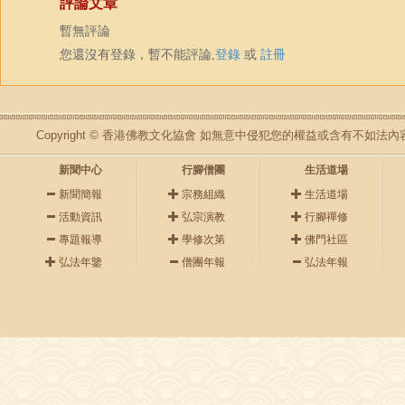
評論文章
暫無評論
您還沒有登錄，暫不能評論,
登錄
或
註冊
Copyright © 香港佛教文化協會 如無意中侵犯您的權益或含有不如
新聞中心
行腳僧團
生活道場
新聞簡報
宗務組織
生活道場
活動資訊
弘宗演教
行腳禪修
專題報導
學修次第
佛門社區
弘法年鑒
僧團年報
弘法年報