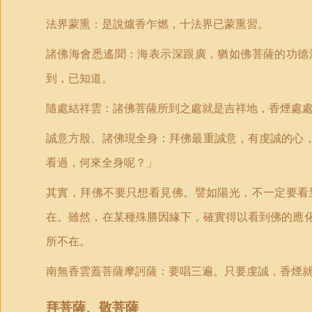
法界蒙熏：是說爐香乍燃，十法界已蒙熏習。
諸佛海會悉遙聞：海表示深跟廣，猶如佛菩薩的功德
到，已知道。
隨處結祥雲：諸佛菩薩所到之處就是吉祥地，香煙處
誠意方殷、諸佛現全身：拜佛最重誠意，有虔誠的心
看過，何來全身呢？」
其實，拜佛不要只想看
見
佛。譬如陽光，不一定要看
在。雖然，在某種殊勝因緣下，確實得以看到佛的應
所不在。
南無香雲蓋菩薩摩訶薩：要唱三遍。只要虔誠，香煙
拜菩薩、敬菩
薩