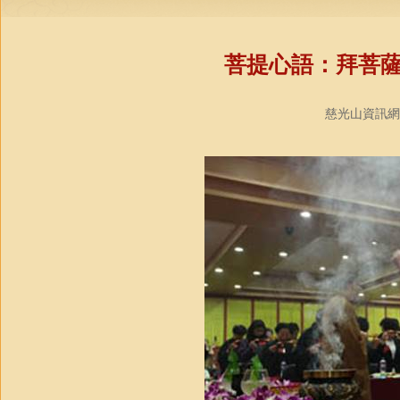
菩提心語：拜菩
慈光山資訊網/悲