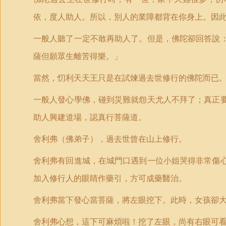
依，度人助人。所以，別人的業障都背在你身上。因
一般人聽了一定不敢再助人了。但是，佛陀卻回答說
薩但願眾生離苦得樂。」
當然，忉利天天王只是在試煉過去世修行的佛陀而已
一般人發心學佛，碰到災難就怨天尤人不拜了；真正
助人興建道場，認真行菩薩道。
舍利弗（佛弟子），過去世曾在山上修行。
舍利弗
有回進城，在城門口遇到一位小姐哭得非常傷
加入修行人的眼睛作藥引，方可成藥醫治。
舍利弗當下發心當菩薩，將左眼挖下。此時，女孩卻
舍利弗心想，這下可麻煩啦！挖了左眼，尚有右眼可