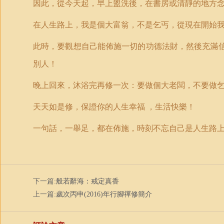
因此，從今天起，早上盥洗後，在書房或清靜的地方
在人生路上，我是個大富翁，不是乞丐，從現在開始
此時，要觀想自己能佈施一切的功德法財，然後充滿
別人！
晚上回來，沐浴完再修一次：要做個大老闆，不要做
天天如是修，保證你的人生幸福 ，生活快樂！
一句話，一舉足，都在佈施，時刻不忘自己是人生路
下一篇:
般若辭海：戒定真香
上一篇:
歲次丙申(2016)年行腳禪修簡介