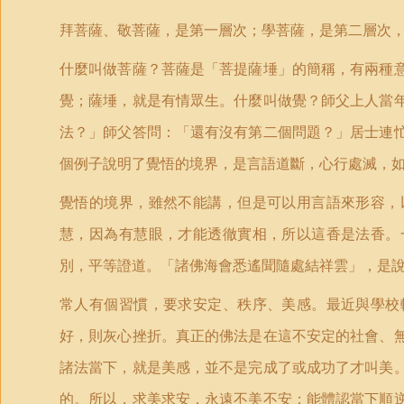
拜菩薩、敬菩薩，是第一層次；學菩薩，是第二層次
什麼叫做菩薩？菩薩是「菩提薩埵」的簡稱，有兩種
覺；薩埵，就是有情眾生。什麼叫做覺？師父上人當
法？」師父答問：「還有沒有第二個問題？」居士連
個例子說明了覺悟的境界，是言語道斷，心行處滅，
覺悟的境界，雖然不能講，但是可以用言語來形容，
慧，因為有慧眼，才能透徹實相，所以這香是法香。
別，平等證道。「諸佛海會悉遙聞隨處結祥雲」，是
常人有個習慣，要求安定、秩序、美感。最近與學校
好，則灰心挫折。真正的佛法是在這不安定的社會、
諸法當下，就是美感，並不是完成了或成功了才叫美
的。所以，求美求安，永遠不美不安；能體認當下順