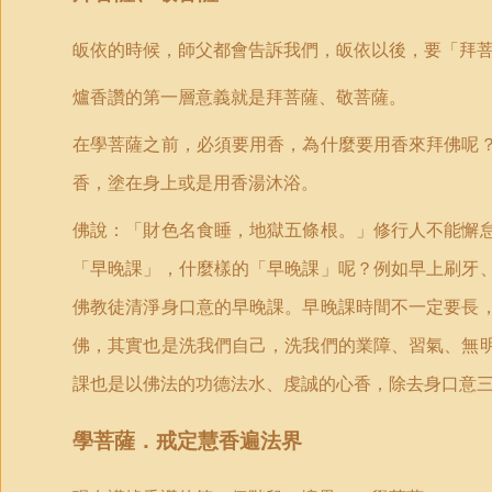
皈依的時候，師父都會告訴我們，皈依以後，要「拜
爐香讚的第一層意義就是拜菩薩、敬菩薩。
在學菩薩之前，必須要用香，為什麼要用香來拜佛呢
香，塗在身上或是用香湯沐浴。
佛說：「財色名食睡，地獄五條根。」修行人不能懈
「早晚課」，什麼樣的「早晚課」呢？例如早上刷牙
佛教徒清淨身口意的早晚課。早晚課時間不一定要長
佛，其實也是洗我們自己，洗我們的業障、習氣、無
課也是以佛法的功德法水、
虔誠的心
香，除去身口意
學菩薩．戒定慧香遍法界