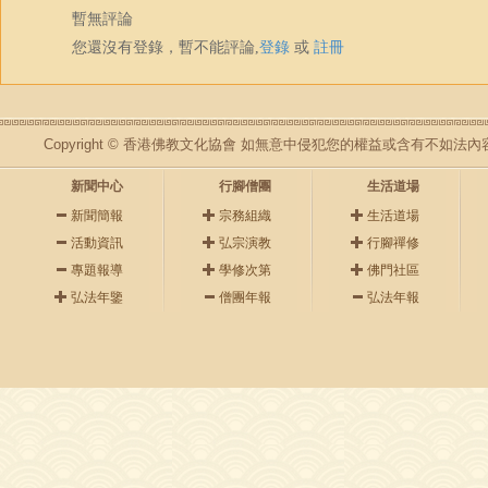
暫無評論
您還沒有登錄，暫不能評論,
登錄
或
註冊
Copyright © 香港佛教文化協會 如無意中侵犯您的權益或含有不如
新聞中心
行腳僧團
生活道場
新聞簡報
宗務組織
生活道場
活動資訊
弘宗演教
行腳禪修
專題報導
學修次第
佛門社區
弘法年鑒
僧團年報
弘法年報