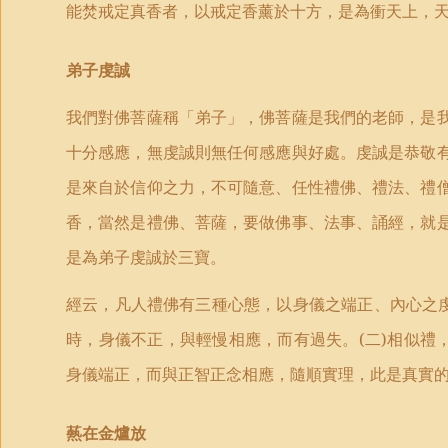
能焚戒定真香者，以戒定香薰於十方，是為衝天上，
弟子虔誠
我們對佛菩薩稱「弟子」，佛菩薩是我們的老師，是
十分感應，無虔誠則無任何感應與好處。虔誠是恭敬
是來自於信仰之力，不可隨意、任性禮佛、禮法、禮
香，當然是禮佛、菩薩，要做佛事、法事、誦經，就
是為弟子虔誠於三寶。
經云，凡人禮佛有三種心態，以身儀之端正、內心之
時，身儀不正，與輕慢相應，而有過失。
(
二
)
相似禮
身儀端正，而與正智正念相應，隨順實理，此是真實
爇在金爐放