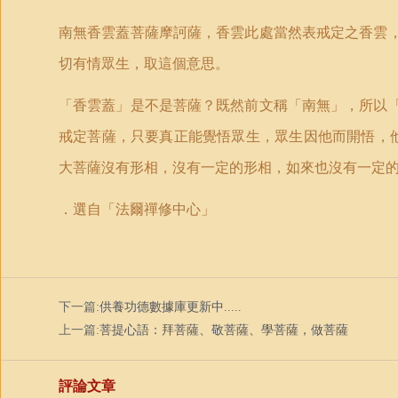
南無香雲蓋菩薩摩訶薩，香雲此處當然表戒定之香雲
切有情眾生，取這個意思。
「香雲蓋」是不是菩薩？既然前文稱「南無」，所以
戒定菩薩，只要真正能覺悟眾生，眾生因他而開悟，
大菩薩沒有形相，沒有一定的形相，如來也沒有一定
．
選自「法爾禪修中心」
下一篇:
供養功德數據庫更新中.....
上一篇:
菩提心語：拜菩薩、敬菩薩、學菩薩，做菩薩
評論文章