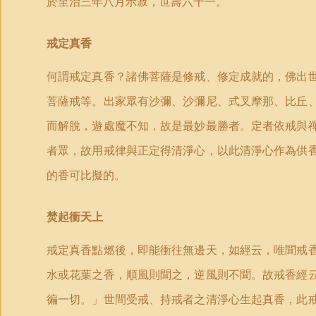
於至治三年八月示寂，世壽六十一。
戒定真香
何謂戒定真香？諸佛菩薩是修戒、修定成就的，佛出
菩薩戒等。出家眾有沙彌、沙彌尼、式叉摩那、比丘
而解脫，遊處魔不知，故是最妙最勝者。定者依戒與
者眾，故用戒律與正定得清淨心，以此清淨心作為供
的香可比擬的。
焚起衝天上
戒定真香點燃後，即能衝往無邊天，如經云，唯聞戒
水或花葉之香，順風則聞之，逆風則不聞。故戒香經
徧一切。」世間受戒、持戒者之清淨心生起真香，此