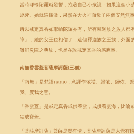
當時耶輸陀羅就發誓，抱著自己小孩說：如果這個小
燒死。她就這樣做，果然在大火裡面母子兩個安然無
所以戒定真香如耶輸陀羅亦有，所有釋迦族之族人都
障』，她的父王也相信了，這個釋迦族之王族，外面
難消災障之典故，也是在說戒定真香的感應事。
南無香雲蓋菩薩摩訶薩
(
三稱
)
「南無」是梵語
namo
，意譯作敬禮、歸敬、歸依、
我、度我之意。
「香雲蓋」是戒定真香成供養雲，成供養雲海，比喻
結成寶蓋。
「菩薩摩訶薩」菩薩是覺有情，菩薩摩訶薩是大覺有