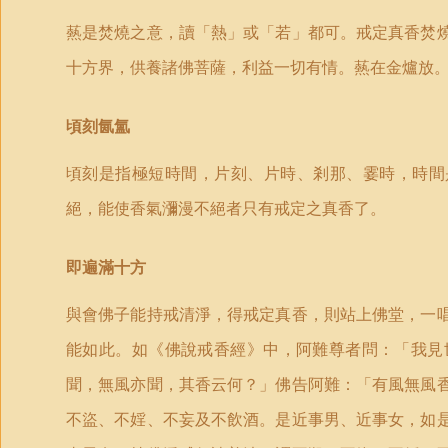
爇是焚燒之意，讀「熱」或「若」都可。戒定真香焚
十方界，供養諸佛菩薩，利益一切有情。爇在金爐放
頃刻氤氳
頃刻是指極短時間，片刻、片時、剎那、霎時，時間
絕，能使香氣瀰漫不絕者只有戒定之真香了。
即遍滿十方
與會佛子能持戒清淨，得戒定真香，則站上佛堂，一
能如此。如《佛說戒香經》中，阿難尊者問：「我見
聞，無風亦聞，其香云何？」佛告阿難：「有風無風
不盜、不婬、不妄及不飲酒。是近事男、近事女，如