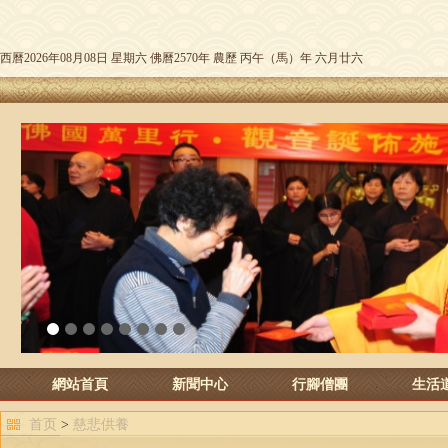
西曆2026年08月08日 星期六 佛曆2570年 農歷 丙午（馬）年 六月廿六
1
2
3
4
5
6
7
8
網站首頁
新聞中心
行腳僧團
生活
首页
>
慈悲供養