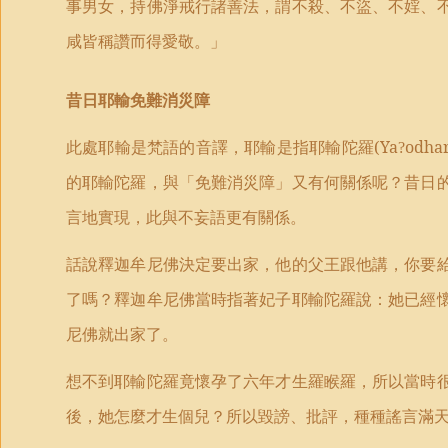
事男女，持佛淨戒行諸善法，謂不殺、不盜、不婬、
咸皆稱讚而得愛敬。」
昔日耶輸免難消災障
此處耶輸是梵語的音譯，耶輸是指耶輸陀羅
(Ya
odha
?
的耶輸陀羅，與「免難消災障」又有何關係呢？昔日
言地實現，此與不妄語更有關係。
話說釋迦牟尼佛決定要出家，他的父王跟他講，你要
了嗎？釋迦牟尼佛當時指著妃子耶輸陀羅說：她已經
尼佛就出家了。
想不到耶輸陀羅竟懷孕了六年才生羅睺羅，所以當時
後，她怎麼才生個兒？所以毀謗、批評，種種謠言滿