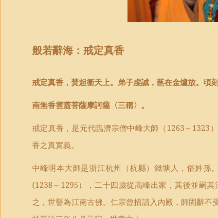
般若辭海：
戒定真香
戒定真香，焚起衝天上。弟子虔誠，爇在金爐放。頃
南無香雲蓋菩薩摩訶薩〈三稱〉。
戒定真香，是元代臨濟宗僧中峰大師（
1263
～
1323
）
香之真實義。
中峰明本大師是浙江杭州（杭縣）錢塘人，俗姓孫
(1238
～
1295
），二十四歲從高峰出家，其後並嗣其
之，世譽為江南古佛。仁宗曾招請入內殿，師固辭不