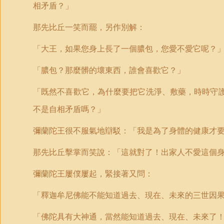
相矛盾？」
那先比丘一笑而罷，另作別解：
「大王，如果您身上長了一個膿包，您愛不愛它呢？
「膿包？那麼髒的壞東西，誰會喜歡它？」
「既然不喜歡它，為什麼要把它洗淨、敷藥，時時守
不是自相矛盾嗎？」
彌蘭陀王很不服氣地辯駁：「我是為了身體的健康才
那先比丘擊掌而笑說：「這就對了！出家人不愛這個
彌蘭陀王屢僕屢起，緊接著又問：
「釋迦牟尼佛能不能知道過去、現在、未來的三世因
「佛陀具有大神通，當然能知道過去、現在、未來了