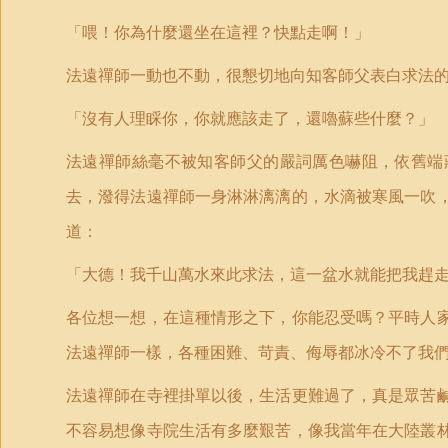
「喂！你為什麼還坐在這裡？快點走啊！」
法遠禪師一動也不動，很懇切地向知客師父表白求法
「沒有人理睬你，你就應該走了，還嚕蘇些什麼？」
法遠禪師絲毫不被知客師父的嚴詞厲色嚇阻，依舊端
去，潑得法遠禪師一身淋淋漓漓的，水滴被寒風一吹
道：
「大德！我千山萬水來此求法，這一盆水就能把我趕
各位想一想，在這種情形之下，你能忍受嗎？平時人
法遠禪師一樣，各種困難、苛責、侮辱都冰冷不了我
法遠禪師在寺裡掛單以後，生活更難過了，真是眾苦
不容易想像寺院生活有多麼艱苦，像我當年在大陸叢