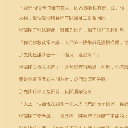
「我們相信佛陀確有其人，因為佛教也有佛、法、僧
人物，這個道理與你們有開國君主是相同的！」
彌蘭陀王無法藉此非難那先比丘，動了腦筋又想到另
「你們佛教徒常常講：人們第一快樂就是證悟涅槃，
那先比丘謙恭合十：「慚愧，還沒有！」
彌蘭陀王得意地問：「既然沒有證驗過，那麼，你怎
要是拿這個問題來問各位，你們怎麼回答呢？
那先比丘不直接回答，反問彌蘭陀王：
「大王，假如現在我拿一把大刀把您的膀子砍掉，你
彌蘭陀王變色說：「當然痛！哪有膀子砍斷了不痛的