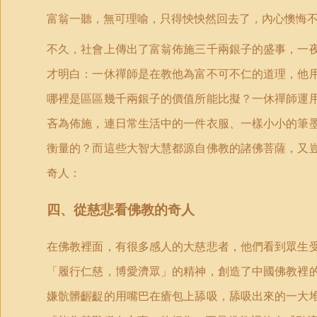
富翁一聽，無可理喻，只得怏怏然回去了，內心懊悔
不久，社會上傳出了富翁佈施三千兩銀子的盛事，一
才明白：一休禪師是在教他為富不可不仁的道理，他
哪裡是區區幾千兩銀子的價值所能比擬？一休禪師運
吝為佈施，連日常生活中的一件衣服、一樣小小的筆
衡量的？而這些大智大慧都源自佛教的諸佛菩薩，又
奇人：
四、從慈悲看佛教的奇人
在佛教裡面，有很多感人的大慈悲者，他們看到眾生
「履行仁慈，博愛濟眾」的精神，創造了中國佛教裡
嫌骯髒齷齪的用嘴巴在瘡包上舔吸，舔吸出來的一大