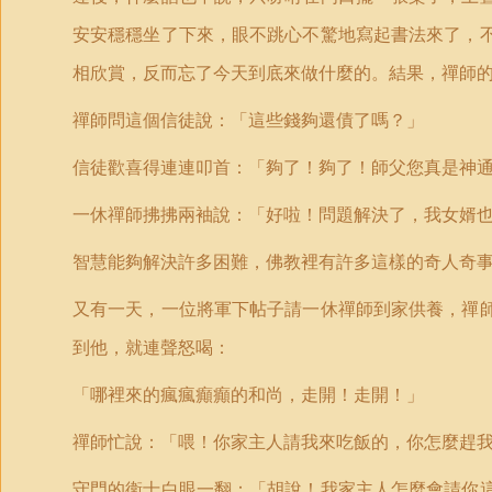
安安穩穩坐了下來，眼不跳心不驚地寫起書法來了，
相欣賞，反而忘了今天到底來做什麼的。結果，禪師
禪師問這個信徒說：「這些錢夠還債了嗎？」
信徒歡喜得連連叩首：「夠了！夠了！師父您真是神
一休禪師拂拂兩袖說：「好啦！問題解決了，我女婿
智慧能夠解決許多困難，佛教裡有許多這樣的奇人奇
又有一天，一位將軍下帖子請一休禪師到家供養，禪
到他，就連聲怒喝：
「哪裡來的瘋瘋癲癲的和尚，走開！走開！」
禪師忙說：「喂！你家主人請我來吃飯的，你怎麼趕
守門的衛士白眼一翻：「胡說！我家主人怎麼會請你