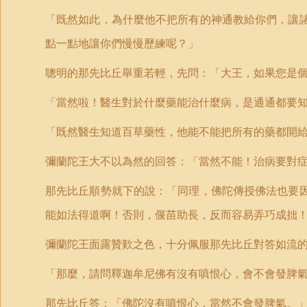
「既然如此，為什麼他不把所有的神通教給你們，讓
點一點地讓你們慢慢歷練呢？」
聰明的那先比丘舉重若輕，先問：「大王，如果您是
「當然啦！醫生對於什麼藥能治什麼病，是通通都要
「既然醫生知道百草藥性，他能不能把所有的藥都開
彌蘭陀王大不以為然的回答：「當然不能！治病要對
那先比丘順勢就下的說：「同理，佛陀傳授佛法也要
能如法得道啊！否則，偃苗助長，反而容易弄巧成拙
彌蘭陀王面露贊歎之色，十分佩服那先比丘對答如流
「那麼，請問釋迦牟尼佛有沒有嗔恨心，會不會發脾
那先比丘答：「佛陀沒有嗔恨心，當然不會發脾氣。