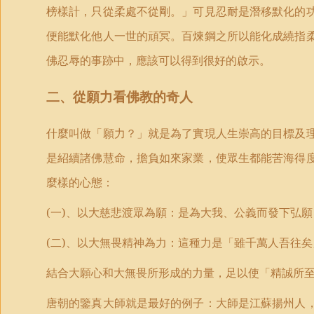
榜樣計，只從柔處不從剛。」可見忍耐是潛移默化的
便能默化他人一世的頑冥。百煉鋼之所以能化成繞指
佛忍辱的事跡中，應該可以得到很好的啟示。
二、從願力看佛教的奇人
什麼叫做「願力？」就是為了實現人生崇高的目標及
是紹續諸佛慧命，擔負如來家業，使眾生都能苦海得
麼樣的心態：
(
一
)
、以大慈悲渡眾為願：是為大我、公義而發下弘願
(
二
)
、以大無畏精神為力：這種力是「雖千萬人吾往矣
結合大願心和大無畏所形成的力量，足以使「精誠所
唐朝的鑒真大師就是最好的例子：大師是江蘇揚州人