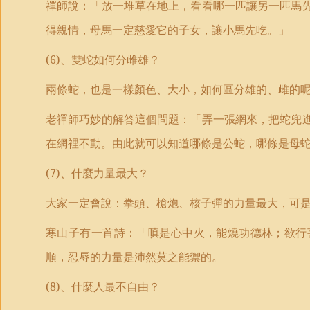
禪師說：「放一堆草在地上，看看哪一匹讓另一匹馬
得親情，母馬一定慈愛它的子女，讓小馬先吃。」
(6)
、雙蛇如何分雌雄？
兩條蛇，也是一樣顏色、大小，如何區分雄的、雌的
老禪師巧妙的解答這個問題：「弄一張網來，把蛇兜
在網裡不動。由此就可以知道哪條是公蛇，哪條是母
(7)
、什麼力量最大？
大家一定會說：拳頭、槍炮、核子彈的力量最大，可
寒山子有一首詩：「嗔是心中火，能燒功德林；欲行
順，忍辱的力量是沛然莫之能禦的。
(8)
、什麼人最不自由？