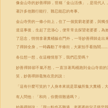
像金山寺的妙善禪師，世稱「金山活佛」，是現代人
著許多他難行能行、難忍能忍的奇事。
金山寺旁的一條小街上，住了一個貧窮老婆婆，與獨
道這事後，生起了悲湣心，便常常去探望老婆婆，為
了惡念，悄悄拿著糞桶躲在門外，一等妙善禪師走出
了禪師全身，一時轟動了半條街，大家拍手看熱鬧……
各位想一想，在這種情形下，我們忍受嗎？
妙善禪師卻不氣不怒，一直頂著馬桶跑到金山寺前的
笑，妙善禪師毫無在意的說：
「這有什麼可笑的？人身本來就是眾穢所集大糞桶，
有人問他：「和尚，你覺得難過嗎？」
妙善禪師說：「我一點也不難過，老婆婆的兒子慈悲