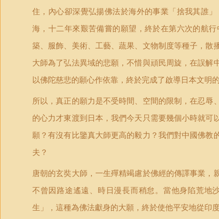
住，內心卻深覺弘揚佛法於海外的事業「捨我其誰」
海，十二年來艱苦備嘗的願望，終於在第六次的航行
築、服飾、美術、工藝、蔬果、文物制度等種子，散
大師為了弘法異域的悲願，不惜與頑民周旋，在誤解
以佛陀慈悲的願心作依靠，終於完成了啟導日本文明
所以，真正的願力是不受時間、空間的限制，在忍辱
的心力才東渡到日本，我們今天只需要幾個小時就可
願？有沒有比鑒真大師更高的毅力？我們對中國佛教
夫？
唐朝的玄奘大師，一生殫精竭慮於佛經的傳譯事業，
不曾因路途遙遠、時日漫長而稍怠。當他身陷荒地
生」，這種為佛法獻身的大願，終於使他平安地從印