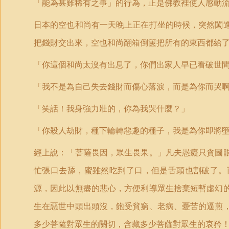
「能為甚難稀有之事」的行為，正是佛教裡使人感動
日本的空也和尚有一天晚上正在打坐的時候，突然闖
把錢財交出來，空也和尚翻箱倒篋把所有的東西都給
「你這個和尚太沒有出息了，你們出家人早已看破世
「我不是為自己失去錢財而傷心落淚，而是為你而哭
「笑話！我身強力壯的，你為我哭什麼？」
「你殺人劫財，種下輪轉惡趣的種子，我是為你即將
經上說：「菩薩畏因，眾生畏果。」凡夫愚癡只貪圖
忙張口去舔，蜜雖然吃到了口，但是舌頭也割破了。
源，因此以無盡的悲心，方便利導眾生捨棄短暫虛幻
生在惡世中頭出頭沒，飽受貧窮、老病、憂苦的逼煎
多少菩薩對眾生的關切，含藏多少菩薩對眾生的哀矜