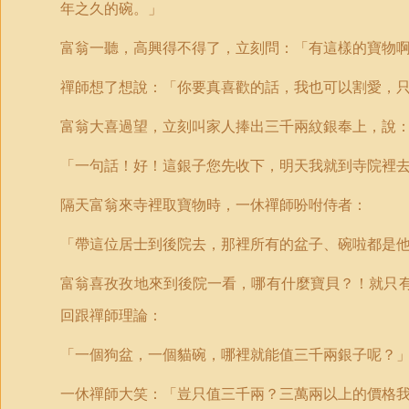
年之久的碗。」
富翁一聽，高興得不得了，立刻問：「有這樣的寶物
禪師想了想說：「你要真喜歡的話，我也可以割愛，
富翁大喜過望，立刻叫家人捧出三千兩紋銀奉上，說
「一句話！好！這銀子您先收下，明天我就到寺院裡
隔天富翁來寺裡取寶物時，一休禪師吩咐侍者：
「帶這位居士到後院去，那裡所有的盆子、碗啦都是
富翁喜孜孜地來到後院一看，哪有什麼寶貝？！就只
回跟禪師理論：
「一個狗盆，一個貓碗，哪裡就能值三千兩銀子呢？
一休禪師大笑：「豈只值三千兩？三萬兩以上的價格