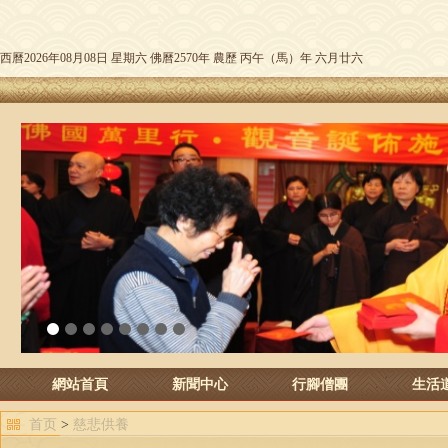
西曆2026年08月08日 星期六 佛曆2570年 農歷 丙午（馬）年 六月廿六
1
2
3
4
5
6
7
8
網站首頁
新聞中心
行腳僧團
生活
首页
>
慈悲供養