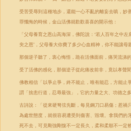
受苦受辱到這種地步，還能一心不亂的離妄去嗔，妙
罪懺悔的時候，金山活佛就歡歡喜喜的開示他：
「父母養育之恩山高海深，佛陀說：‘若人百年之中左
臾之恩’，父母養大你費了多少心血精神，你不能讓母
那個逆子聽了，衷心悔悟，跪在活佛面前，痛哭流涕
受了活佛的感化，那個逆子從此痛改前非，竟以孝聲
佛教相信「以爭止爭，終不能止，唯有能忍，方能止
謂「捨恚行道，忍辱最強」，它的力量之大、功德之
古詩說：「從來硬弩弦先斷，每見鋼刀口易傷；惹禍
為處世態度，就很容易遭受到傷害、毀壞。拿我們的
死不去，可見剛強剛愎不一定長久，柔和柔順不一定