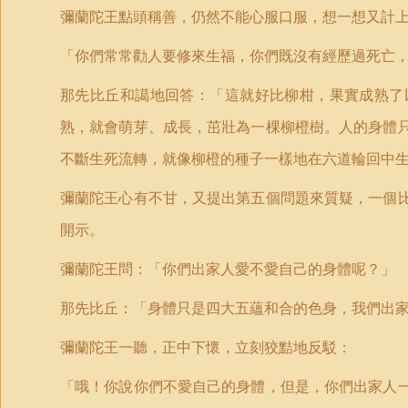
彌蘭陀王點頭稱善，仍然不能心服口服，想一想又計
「你們常常勸人要修來生福，你們既沒有經歷過死亡
那先比丘和譪地回答：「這就好比柳柑，果實成熟了
熟，就會萌芽、成長，茁壯為一棵柳橙樹。人的身體
不斷生死流轉，就像柳橙的種子一樣地在六道輪回中
彌蘭陀王心有不甘，又提出第五個問題來質疑，一個
開示。
彌蘭陀王問：「你們出家人愛不愛自己的身體呢？」
那先比丘：「身體只是四大五蘊和合的色身，我們出
彌蘭陀王一聽，正中下懷，立刻狡黠地反駁：
「哦！你說你們不愛自己的身體，但是，你們出家人