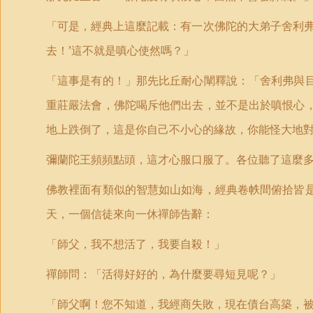
「可是，經典上這麼記載：有一次佛陀的大弟子舍利弗
去！’這不就是嗔心使然嗎？」
「這事是有的！」那先比丘耐心闡釋說：「舍利弗與
重莊嚴法會，佛陀喝斥他們出去，並不是出於嗔恨心
地上跌倒了，這是你自己不小心的緣故，你能怪大地
彌蘭陀王頻頻點頭，這才心服口服了。各位聽了這麼
佛教裡面有類似的智慧如山如海，經典卷帙間俯拾皆
天，一個信徒來向一休禪師告辭：
「師父，我不想活了，我要自殺！」
禪師問：「活得好好的，為什麼要尋短見呢？」
「師父啊！您不知道，我經商失敗，現在債台高築，