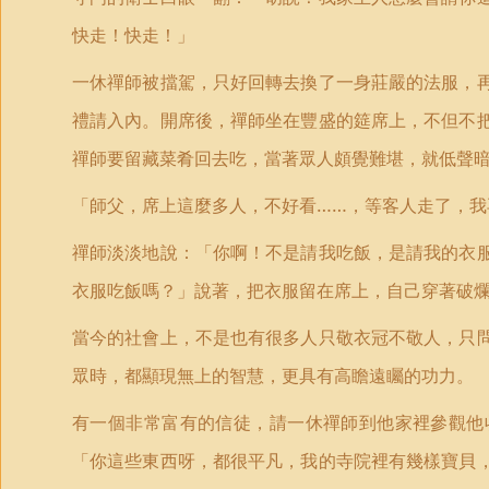
快走！快走！」
一休禪師被擋駕，只好回轉去換了一身莊嚴的法服，
禮請入內。開席後，禪師坐在豐盛的筵席上，不但不
禪師要留藏菜肴回去吃，當著眾人頗覺難堪，就低聲
「師父，席上這麼多人，不好看……，等客人走了，我
禪師淡淡地說：「你啊！不是請我吃飯，是請我的衣
衣服吃飯嗎？」說著，把衣服留在席上，自己穿著破
當今的社會上，不是也有很多人只敬衣冠不敬人，只
眾時，都顯現無上的智慧，更具有高瞻遠矚的功力。
有一個非常富有的信徒，請一休禪師到他家裡參觀他
「你這些東西呀，都很平凡，我的寺院裡有幾樣寶貝