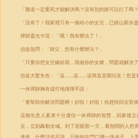
「難道一定要死才能解決嗎？沒有別的路可以行了嗎
「沒有了！我家裡只有一個幼小的女兒，已經山窮水
禪師靈光乍現：「哦！我有辦法了！」
信徒急問：「師父，您有什麼辦法？」
「只要你把女兒嫁給我，我做你的女婿，問題就解決
信徒大驚失色：「這……這……這簡直是開玩笑！您是
一休禪師胸有成竹地揮揮手說：
「要幫助你解決問題啊！好啦！好啦！你趕快回去宣
這個生意人素來十分虔信一休禪師的智慧，回家後立
去，立刻轟動全城。到了迎親那一天，看熱鬧的人把
達後，什麼話也不說，只吩咐在門口擺一張桌子，上