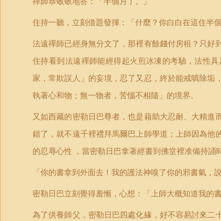
禪師恭敬敬地答：「半個月了。」
住持一聽，立刻借題發揮：「什麼？你白白在這住半
法遠禪師已經身無分文了，那裡有餘錢付房租？只好
住持看到法遠禪師能經得起火煎冰凍的考驗，法性具
家，常欺誤人」的妄境，忍了又忍，終於能戒嗔除垢
執著心和物；無一物者，苦惱不相隨」的境界。
又如西藏的密勒日巴尊者，也是藉助大忍耐、大精進
錯了，就不遠千裡禮拜馬爾巴上師學道；上師因為他
的忍辱心性 ，當密勒日巴拿著經書到佛堂裡准備持誦
「你的書拿到外面去！我的護法神嗅了你的邪書氣，
密勒日巴立刻覺得羞慚，心想：「上師大概知道我的
為了供養師父，密勒日巴四處化緣，好不容易討來二