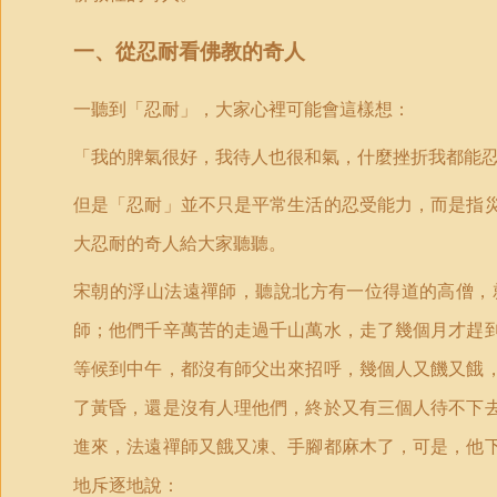
一、從忍耐看佛教的奇人
一聽到「忍耐」，大家心裡可能會這樣想：
「我的脾氣很好，我待人也很和氣，什麼挫折我都能
但是「忍耐」並不只是平常生活的忍受能力，而是指
大忍耐的奇人給大家聽聽。
宋朝的浮山法遠禪師，聽說北方有一位得道的高僧，
師；他們千辛萬苦的走過千山萬水，走了幾個月才趕
等候到中午，都沒有師父出來招呼，幾個人又饑又餓
了黃昏，還是沒有人理他們，終於又有三個人待不下
進來，法遠禪師又餓又凍、手腳都麻木了，可是，他
地斥逐地說：