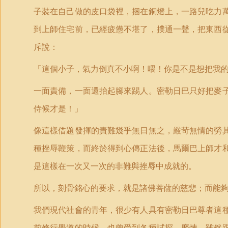
子裝在自己做的皮口袋裡，捆在銅燈上，一路兒吃力
到上師住宅前，已經疲憊不堪了，撲通一聲，把東西
斥說：
「這個小子，氣力倒真不小啊！喂！你是不是想把我
一面責備，一面還抬起腳來踢人。密勒日巴只好把麥
侍候才是！」
像這樣借題發揮的責難幾乎無日無之，嚴苛無情的勞
種挫辱鞭策，而終於得到心傳正法後，馬爾巴上師才
是這樣在一次又一次的非難與挫辱中成就的。
所以，刻骨銘心的要求，就是諸佛菩薩的慈悲；而能
我們現代社會的青年，很少有人具有密勒日巴尊者這
前修行學道的時候，也曾受到各種試探、磨煉，雖然