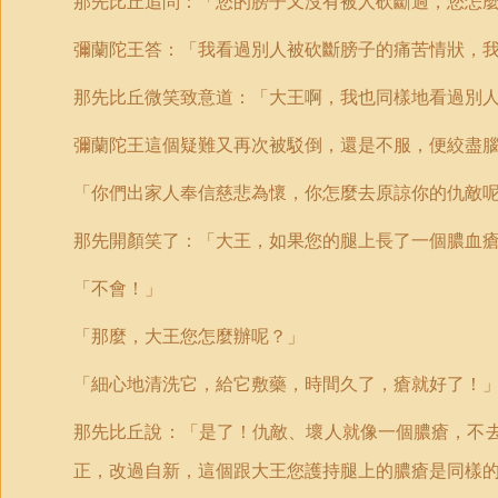
那先比丘追問：「您的膀子又沒有被人砍斷過，您怎
彌蘭陀王答：「我看過別人被砍斷膀子的痛苦情狀，
那先比丘微笑致意道：「大王啊，我也同樣地看過別
彌蘭陀王這個疑難又再次被駁倒，還是不服，便絞盡
「你們出家人奉信慈悲為懷，你怎麼去原諒你的仇敵
那先開顏笑了：「大王，如果您的腿上長了一個膿血
「不會！」
「那麼，大王您怎麼辦呢？」
「細心地清洗它，給它敷藥，時間久了，瘡就好了！
那先比丘說：「是了！仇敵、壞人就像一個膿瘡，不
正，改過自新，這個跟大王您護持腿上的膿瘡是同樣