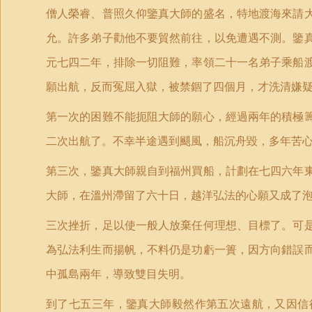
僧人榮睿、普照久仰鑒真大師的盛名，特地渡海來請
允。許多弟子勸他不要貿然前往，以免遭遇不測。鑒
元七四二年，排除一切阻難，率領二十一名弟子乘船
願出航，反而冤屈入獄，被禁錮了四個月，才洗清嫌
第一次的困難不能扼阻大師的願心，經過兩年的積極
二次出航了。不幸半途遇到颶風，船沉舟毀，多年苦
第三次，鑒真大師親自到福州買船，計劃在七四六年
大師，在溫州滯留了六十日，越洋弘法的心願又成了
三次挫折，足以使一般人放棄任何理想、目標了。可
為弘法利生而揚帆，不料仍是功虧一簣，因方向錯誤
中孤島兩年，導致雙目失明。
到了七五三年，鑒真大師毅然作第五次遠航，又因信