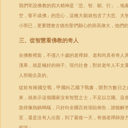
我們常說佛教的四大精神是「悲、智、願、行」，地
空，誓不成佛」的悲心，這種大願就包含了大悲、大
小而已，更要體會古德先聖們願心的崇高偉大，他們
三、從智慧看佛教的奇人
在佛教裡面，不僅八十歲的老禪師、老和尚具有奇人
漢果，就是極好的例子。現代社會，對於老年人不太
人所能企及的。
從前有兩國交戰，甲國向乙國下戰書，限對方數日之
來，就表示這個國家沒有智慧之士，不足以立國。這
急得像熱鍋螞蟻，只好向全國百姓張貼佈告，誰能解
至，還是沒有人出面，到了最後一天，有個老禪師游
前說：