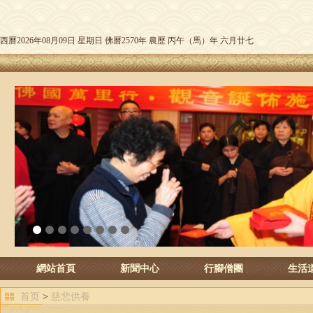
西曆2026年08月09日 星期日 佛曆2570年 農歷 丙午（馬）年 六月廿七
1
2
3
4
5
6
7
8
網站首頁
新聞中心
行腳僧團
生活
首页
>
慈悲供養