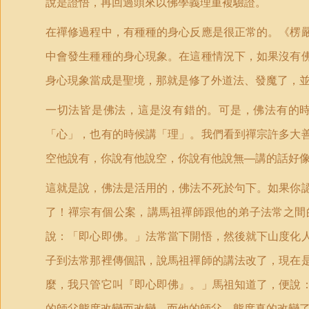
說是證悟，再回過頭來以佛學義理重複驗證。
在禪修過程中，有種種的身心反應是很正常的。《楞
中會發生種種的身心現象。在這種情況下，如果沒有
身心現象當成是聖境，那就是修了外道法、發魔了，
一切法皆是佛法，這是沒有錯的。可是，佛法有的
「心」，也有的時候講「理」。我們看到禪宗許多大
空他說有，你說有他說空，你說有他說無
講的話好
──
這就是說，佛法是活用的，佛法不死於句下。如果你
了！禪宗有個公案，講馬祖禪師跟他的弟子法常之間
說：「即心即佛。」法常當下開悟，然後就下山度化
子到法常那裡傳個訊，說馬祖禪師的講法改了，現在
麼，我只管它叫『即心即佛』。」馬祖知道了，便說
的師父態度改變而改變，而他的師父，態度真的改變