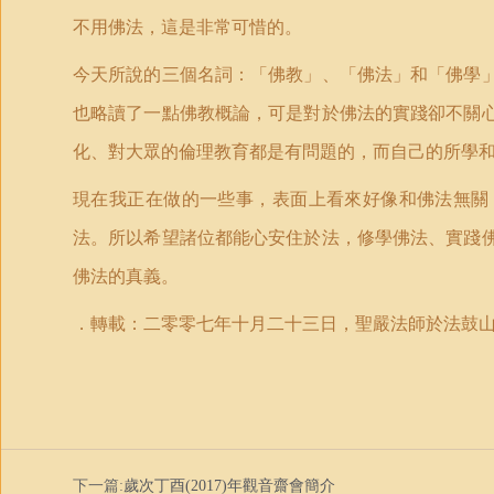
不用佛法，這是非常可惜的。
今天所說的三個名詞：「佛教」、「佛法」和「佛學
也略讀了一點佛教概論，可是對於佛法的實踐卻不關
化、對大眾的倫理教育都是有問題的，而自己的所學
現在我正在做的一些事，表面上看來好像和佛法無關
法。所以希望諸位都能心安住於法，修學佛法、實踐
佛法的真義。
．
轉載：
二
零零
七年十月二十三日，
聖嚴法師
於法鼓
下一篇:
歲次丁酉(2017)年觀音齋會簡介