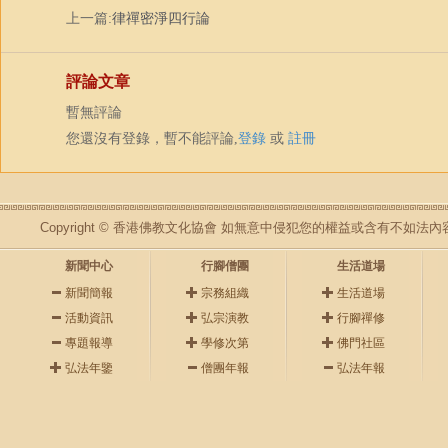
上一篇:
律禪密淨四行論
評論文章
暫無評論
您還沒有登錄，暫不能評論,
登錄
或
註冊
Copyright © 香港佛教文化協會 如無意中侵犯您的權益或含有不如
新聞中心
行腳僧團
生活道場
新聞簡報
宗務組織
生活道場
活動資訊
弘宗演教
行腳禪修
專題報導
學修次第
佛門社區
弘法年鑒
僧團年報
弘法年報