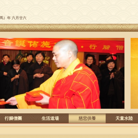
午（馬）年 六月廿六
行腳僧團
生活道場
慈悲供養
天童水陸