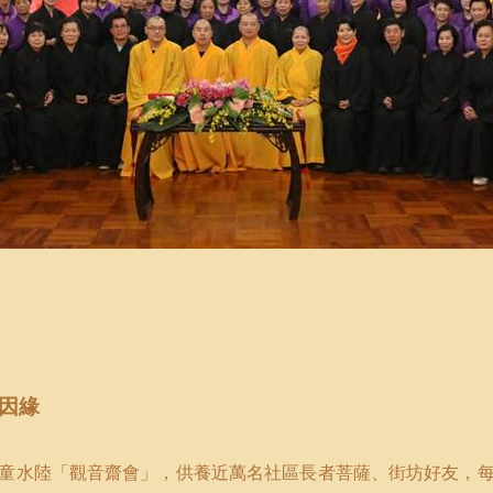
因緣
童水陸「觀音齋會」，供養近萬名社區長者菩薩、街坊好友，