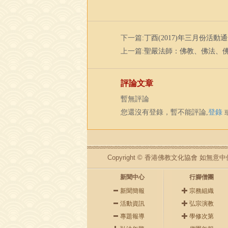
下一篇:
丁酉(2017)年三月份活動
上一篇:
聖嚴法師：佛教、佛法、
評論文章
暫無評論
您還沒有登錄，暫不能評論,
登錄
Copyright © 香港佛教文化協會 
新聞中心
行腳僧團
新聞簡報
宗務組織
活動資訊
弘宗演教
專題報導
學修次第