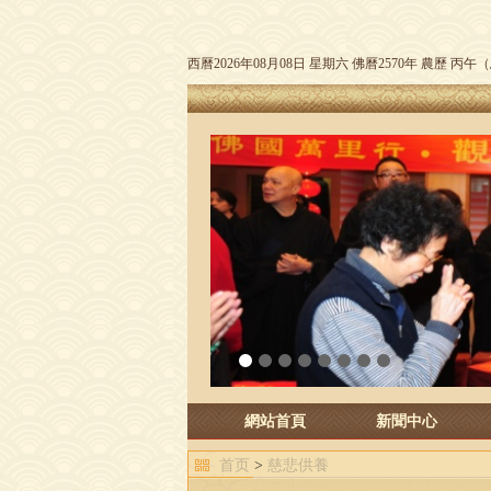
西曆2026年08月08日 星期六 佛曆2570年 農歷 丙
1
2
3
4
5
6
7
8
網站首頁
新聞中心
首页
>
慈悲供養