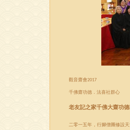
觀音齋會
2017
千佛齋功德．法喜社群心
老友記之家千佛大齋功德
二零一五年，行腳僧團修設天