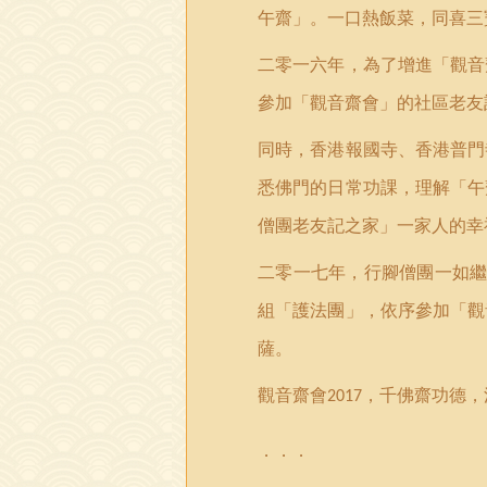
午齋」。一口熱飯菜，同喜三
二零一六年，為了增進「觀音
參加「觀音齋會」的社區老友
同時，香港報國寺、香港普門
悉佛門的日常功課，理解「午
僧團老友記之家」一家人的幸
二零一七年，行腳僧團一如
組「護法團」，依序參加「觀
薩。
觀音齋會
，千佛齋功德，
2017
．．．