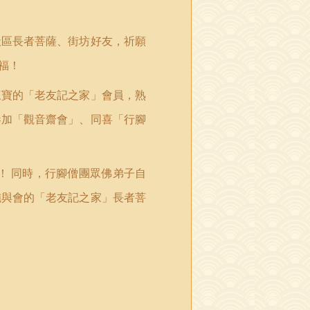
社區長者菩薩、街坊好友，祈願
福！
三寶的「老友記之家」會員，熟
參加「觀音齋會」、同喜「行腳
！
同時，行腳僧團眾佛弟子自
施與會的「老友記之家」長者菩