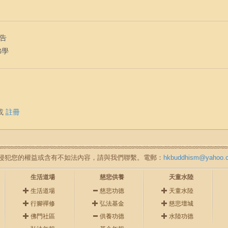
通告
佛學
或
註冊
如無意中侵犯您的權益或含有不如法內容，請與我們聯繫。電郵：
hkbuddhism@yahoo.
生活道場
慈悲供養
天童水陸
生活道場
慈悲功德
天童水陸
行腳禪修
弘法基金
慈悲壇城
佛門社區
供養功德
水陸功德