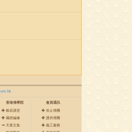
com.hk
香港佛學院
會員通訊
般若講堂
依止僧團
藏經編修
護持僧團
天童文集
義工服務