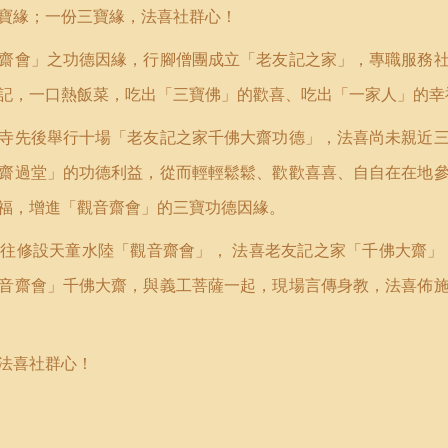
寶緣；一份三寶緣，法喜社群心！
齋會」之功德因緣，行腳僧團成立「老友記之家」，專職服務
記，一口熱飯菜，吃出「三寶佛」的歡喜、吃出「一家人」的幸
寺先後舉行十場「老友記之家千佛大齋功德」，法喜尚未親近
齋過堂」的功德利益，從而輕輕鬆鬆、歡歡喜喜、自自在在地
福，增進「觀音齋會」的三寶功德因緣。
繼往修設天童水陸「觀音齋會」，
法喜老友記之家
「
千佛大齋
」
音齋會」千佛大齋，與義工菩薩一起，現場言傳身教，法喜佈
法喜社群心！