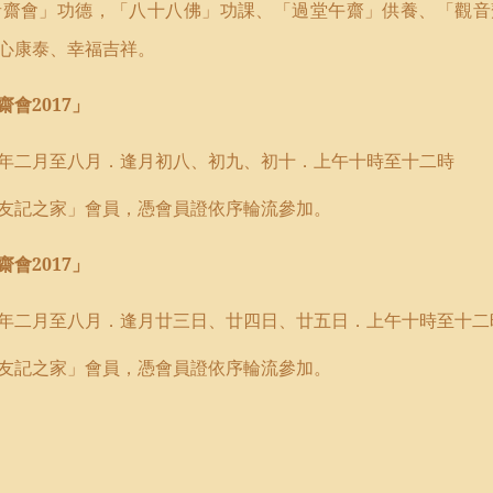
音齋會」功德，「八十八佛」功課、「過堂午齋」供養、「觀音
心康泰、幸福吉祥。
會2017」
17)年二月至八月．逢月初八、初九、初十．上午十時至十二時
友記之家」會員，憑會員證依序輪流參加。
會2017」
17)年二月至八月．逢月廿三日、廿四日、廿五日．上午十時至十二
友記之家」會員，憑會員證依序輪流參加。