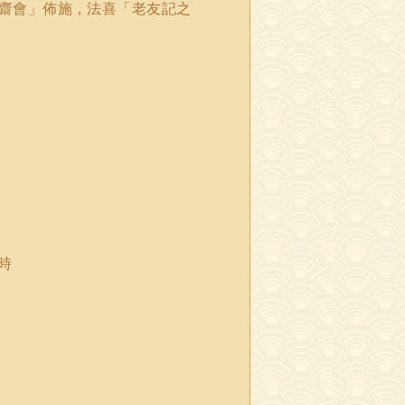
齋會」佈施，法喜「老友記之
時