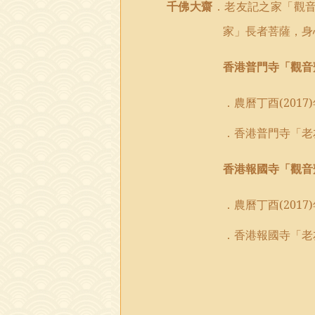
千佛大齋
．老友記之家「觀
家」長者菩薩，身
香港普門寺「觀音齋
．農曆丁酉(20
．香港普門寺「老
香港報國寺「觀音齋
．農曆丁酉(20
．香港報國寺「老