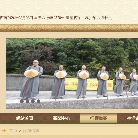
西曆2026年08月08日 星期六 佛曆2570年 農歷 丙午（馬）年 六月廿六
1
2
3
4
5
網站首頁
新聞中心
行腳僧團
生活
首页
>
行腳僧團