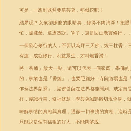
可是，一想到既然要當菩薩，那就挖吧！
結果呢？女孩卻嫌他的眼睛臭，修得不夠清淨！把眼
忙，被嫌棄、還遭譭謗。算了，還是回山老實修行．
一個發心修行的人，不要以為拜三天佛，燒三柱香，
有爐，成就修行、
利益眾生，
才叫爐香
讚
！
將「香爐」放大一點，還可以代表一個家庭，
學佛的
的，事業也是「香爐」，也要照顧好；寺院道場也是
乍爇法界蒙熏」，諸佛菩薩在法界都能聞到。戒定慧
祥，虔誠行善，修福修慧，學菩薩誠懇殷切現全身，
瞭解事情的真相與真理，透徹一切事務的實相，這就
只能說是個有福報的好人，不能夠解脫。