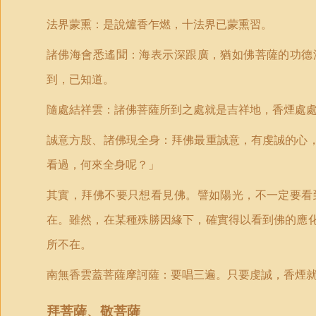
法界蒙熏：是說爐香乍燃，十法界已蒙熏習。
諸佛海會悉遙聞：海表示深跟廣，猶如佛菩薩的功德
到，已知道。
隨處結祥雲：諸佛菩薩所到之處就是吉祥地，香煙處
誠意方殷、諸佛現全身：拜佛最重誠意，有虔誠的心
看過，何來全身呢？」
其實，拜佛不要只想看
見
佛。譬如陽光，不一定要看
在。雖然，在某種殊勝因緣下，確實得以看到佛的應
所不在。
南無香雲蓋菩薩摩訶薩：要唱三遍。只要虔誠，香煙
拜菩薩、敬菩
薩