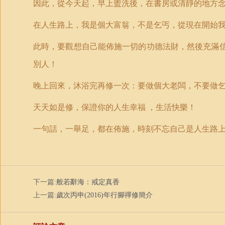
因此，從今天起，早上盥洗後，在書房或清靜的地方
在人生路上，我是個大富翁，不是乞丐，從現在開始
此時，要觀想自己能佈施一切的功德法財，然後充滿
別人！
晚上回來，沐浴完再修一次：要做個大老闆，不要做
天天如是修，保證你的人生幸福 ，生活快樂！
一句話，一舉足，都在佈施，時刻不忘自己是人生路
下一篇:
般若辭海：戒定真香
上一篇:
歲次丙申(2016)年行腳禪修簡介