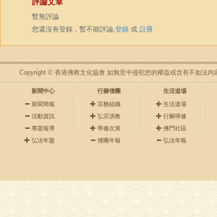
評論文章
暫無評論
您還沒有登錄，暫不能評論,
登錄
或
註冊
Copyright © 香港佛教文化協會 如無意中侵犯您的權益或含有不如
新聞中心
行腳僧團
生活道場
新聞簡報
宗務組織
生活道場
活動資訊
弘宗演教
行腳禪修
專題報導
學修次第
佛門社區
弘法年鑒
僧團年報
弘法年報