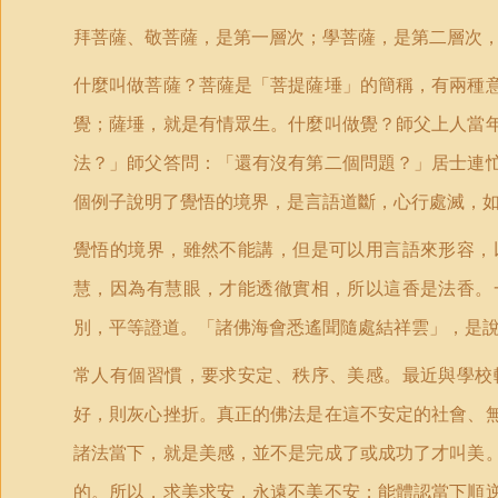
拜菩薩、敬菩薩，是第一層次；學菩薩，是第二層次
什麼叫做菩薩？菩薩是「菩提薩埵」的簡稱，有兩種
覺；薩埵，就是有情眾生。什麼叫做覺？師父上人當
法？」師父答問：「還有沒有第二個問題？」居士連
個例子說明了覺悟的境界，是言語道斷，心行處滅，
覺悟的境界，雖然不能講，但是可以用言語來形容，
慧，因為有慧眼，才能透徹實相，所以這香是法香。
別，平等證道。「諸佛海會悉遙聞隨處結祥雲」，是
常人有個習慣，要求安定、秩序、美感。最近與學校
好，則灰心挫折。真正的佛法是在這不安定的社會、
諸法當下，就是美感，並不是完成了或成功了才叫美
的。所以，求美求安，永遠不美不安；能體認當下順