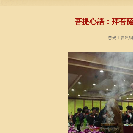
菩提心語：拜菩
慈光山資訊網/悲