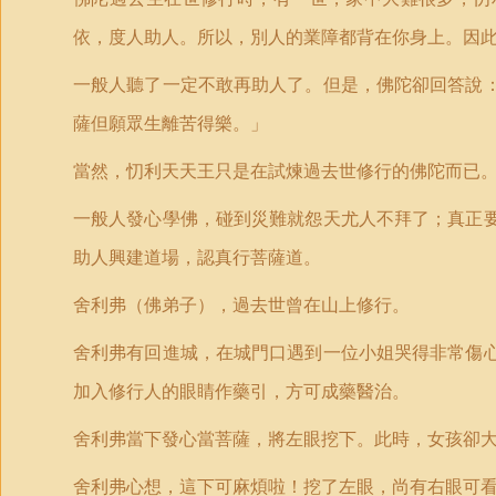
依，度人助人。所以，別人的業障都背在你身上。因
一般人聽了一定不敢再助人了。但是，佛陀卻回答說
薩但願眾生離苦得樂。」
當然，忉利天天王只是在試煉過去世修行的佛陀而已
一般人發心學佛，碰到災難就怨天尤人不拜了；真正
助人興建道場，認真行菩薩道。
舍利弗（佛弟子），過去世曾在山上修行。
舍利弗
有回進城，在城門口遇到一位小姐哭得非常傷
加入修行人的眼睛作藥引，方可成藥醫治。
舍利弗當下發心當菩薩，將左眼挖下。此時，女孩卻
舍利弗心想，這下可麻煩啦！挖了左眼，尚有右眼可