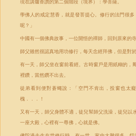
現在講爐香讚的第二個階段（境界）：學菩薩。
學佛人的戒定慧香，就是發菩提心。修行的法門很多
呢？」
中國有一個佛典故事，一位開悟的禪師，回到原來的
師父雖然很認真地用功修行，每天念經拜佛，但是對
有一天，師父坐在窗前看經。古時窗戶是用紙糊的，
裡鑽，當然鑽不出去。
徒弟看到便對蒼蠅說：「空門不肯出，投窗也太
槐．．．！
又有一天，師父身體不適，徒兒幫師父洗澡，徒兒以
一座大殿，心裡有一尊佛，心就是佛。
佛陀過去生在世修行時，有一世，家中大難很多，忉