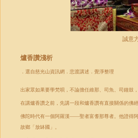
誠意
爐香讚淺析
．選自慈光山資訊網．悲渡講述．覺淨整理
出家眾如果要學梵唄，不論擔任維那、司魚、司鐘鼓
在講爐香讚之前，先講一段和爐香讚有直接關係的佛
佛陀時代有一個阿羅漢——聖者富耆那尊者。他證得
故鄉「放缽國」。