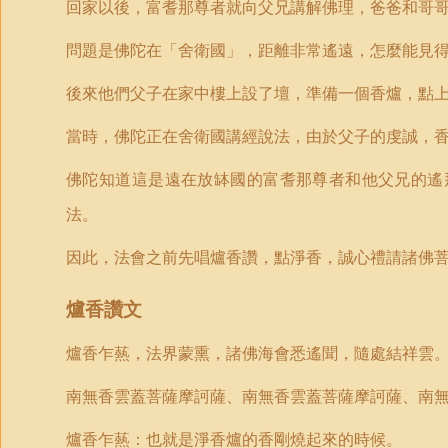
回家以後，富耆那尊者就向父兄講解佛理，爸爸和哥
問題是佛陀在「舍衛國」，距離非常遙遠，怎麼能見
後來他們父子在家中樓上設了壇，準備一個香爐，點
當時，佛陀正在舍衛國講經說法，由於父子的虔誠，
佛陀知道這是遠在放缽國的富耆那尊者和他父兄的遙
法。
因此，法會之前先唱爐香讚，點淨香，誠心禮請諸佛
爐香讚文
爐香乍爇，法界蒙熏，諸佛海會悉遙聞，隨處結祥雲
南無香雲蓋菩薩摩訶薩、南無香雲蓋菩薩摩訶薩、南
爐香乍爇：也就是淨香爐的香剛燒起來的時候。