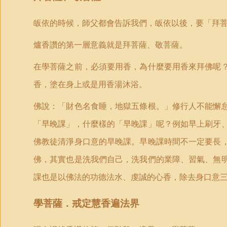
皈依的時候，師父都會告訴我們，皈依以後，要「拜
爐香讚的第一層意義就是拜菩薩、敬菩薩。
在學菩薩之前，必須要用香，為什麼要用香來拜佛呢
香，塗在身上或是用香湯沐浴。
佛說：「財色名食睡，地獄五條根。」修行人不能懈
「早晚課」，什麼樣的「早晚課」呢？例如早上刷牙
佛教徒清淨身口意的早晚課。早晚課時間不一定要長
佛，其實也是洗我們自己，洗我們的業障、習氣、無
課也是以佛法的功德法水、
虔誠的心
香，除去身口意
學菩薩．戒定慧香遍法界