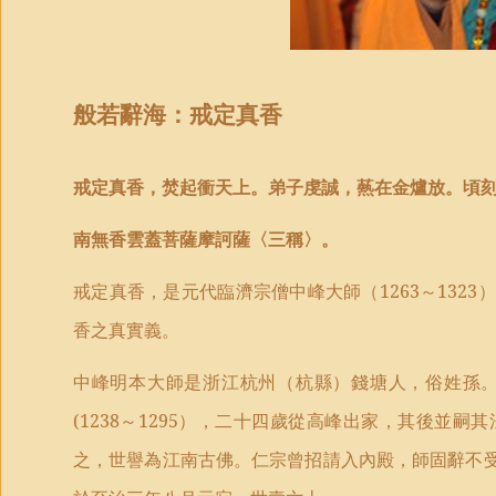
般若辭海：
戒定真香
戒定真香，焚起衝天上。弟子虔誠，爇在金爐放。頃
南無香雲蓋菩薩摩訶薩〈三稱〉。
戒定真香，是元代臨濟宗僧中峰大師（
1263
～
1323
）
香之真實義。
中峰明本大師是浙江杭州（杭縣）錢塘人，俗姓孫
(1238
～
1295
），二十四歲從高峰出家，其後並嗣其
之，世譽為江南古佛。仁宗曾招請入內殿，師固辭不