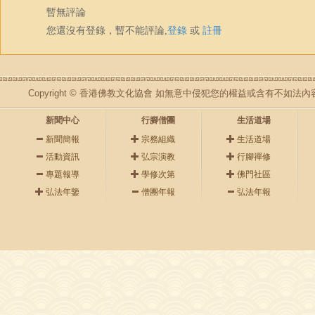
暫無評論
您還沒有登錄，暫不能評論,
登錄
或
註冊
Copyright © 香港佛教文化協會 如無意中侵犯您的權益或含有不如
新聞中心
行腳僧團
生活道場
新聞簡報
宗務組織
生活道場
活動資訊
弘宗演教
行腳禪修
專題報導
學修次第
佛門社區
弘法年鑒
僧團年報
弘法年報