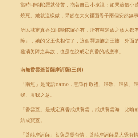
當時耶輸陀羅就發誓，抱著自己小孩說：如果這個小
燒死。她就這樣做，果然在大火裡面母子兩個安然無
所以戒定真香如耶輸陀羅亦有，所有釋迦族之族人都
障』，她的父王也相信了，這個釋迦族之王族，外面
難消災障之典故，也是在說戒定真香的感應事。
南無香雲蓋菩薩摩訶薩
(
三稱
)
「南無」是梵語
namo
，意譯作敬禮、歸敬、歸依、
我、度我之意。
「香雲蓋」是戒定真香成供養雲，成供養雲海，比喻
結成寶蓋。
「菩薩摩訶薩」菩薩是覺有情，菩薩摩訶薩是大覺有