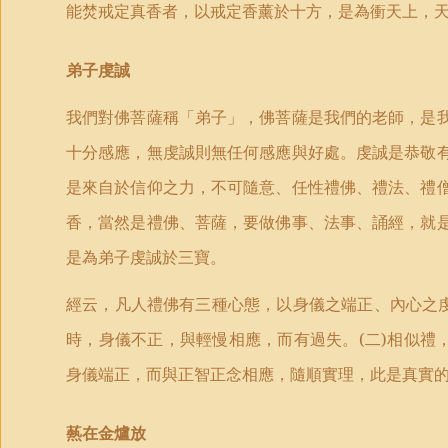
能焚戒定真香者，以戒定香薰於十方，是為衝天上，
弟子虔誠
我們對佛菩薩稱「弟子」，佛菩薩是我們的老師，是
十分感應，無虔誠則無任何感應與好處。虔誠是恭敬
是來自於信仰之力，不可隨意、任性禮佛、禮法、禮
香，當然是禮佛、菩薩，要做佛事、法事、誦經，就
是為弟子虔誠於三寶。
經云，凡人禮佛有三種心態，以身儀之端正、內心之
時，身儀不正，與輕慢相應，而有過失。
(
二
)
相似禮
身儀端正，而與正智正念相應，隨順實理，此是真實
爇在金爐放