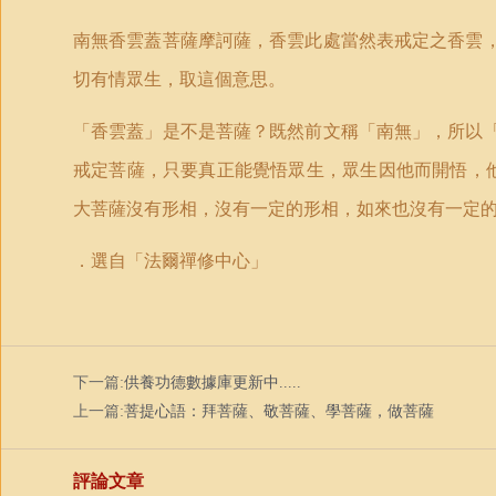
南無香雲蓋菩薩摩訶薩，香雲此處當然表戒定之香雲
切有情眾生，取這個意思。
「香雲蓋」是不是菩薩？既然前文稱「南無」，所以
戒定菩薩，只要真正能覺悟眾生，眾生因他而開悟，
大菩薩沒有形相，沒有一定的形相，如來也沒有一定
．
選自「法爾禪修中心」
下一篇:
供養功德數據庫更新中.....
上一篇:
菩提心語：拜菩薩、敬菩薩、學菩薩，做菩薩
評論文章