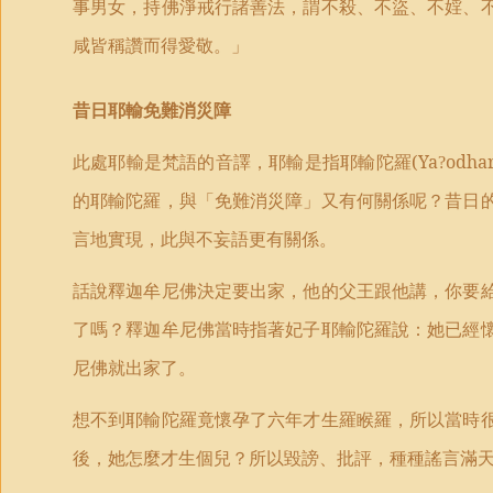
事男女，持佛淨戒行諸善法，謂不殺、不盜、不婬、
咸皆稱讚而得愛敬。」
昔日耶輸免難消災障
此處耶輸是梵語的音譯，耶輸是指耶輸陀羅
(Ya
odha
?
的耶輸陀羅，與「免難消災障」又有何關係呢？昔日
言地實現，此與不妄語更有關係。
話說釋迦牟尼佛決定要出家，他的父王跟他講，你要
了嗎？釋迦牟尼佛當時指著妃子耶輸陀羅說：她已經
尼佛就出家了。
想不到耶輸陀羅竟懷孕了六年才生羅睺羅，所以當時
後，她怎麼才生個兒？所以毀謗、批評，種種謠言滿