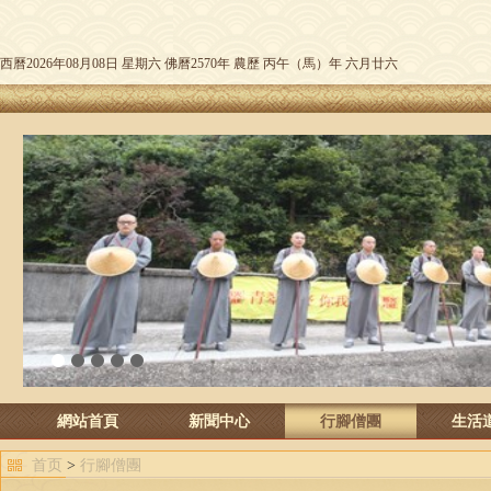
西曆2026年08月08日 星期六 佛曆2570年 農歷 丙午（馬）年 六月廿六
1
2
3
4
5
網站首頁
新聞中心
行腳僧團
生活
首页
>
行腳僧團