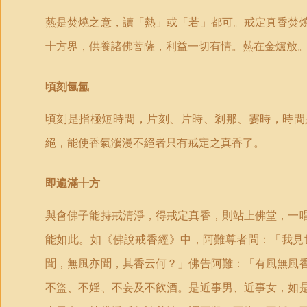
爇是焚燒之意，讀「熱」或「若」都可。戒定真香焚
十方界，供養諸佛菩薩，利益一切有情。爇在金爐放
頃刻氤氳
頃刻是指極短時間，片刻、片時、剎那、霎時，時間
絕，能使香氣瀰漫不絕者只有戒定之真香了。
即遍滿十方
與會佛子能持戒清淨，得戒定真香，則站上佛堂，一
能如此。如《佛說戒香經》中，阿難尊者問：「我見
聞，無風亦聞，其香云何？」佛告阿難：「有風無風
不盜、不婬、不妄及不飲酒。是近事男、近事女，如