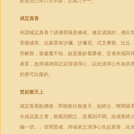
於至治三年八月示寂，世壽六十一。
戒定真香
何謂戒定真香？諸佛菩薩是修戒、修定成就的，佛出
菩薩戒等。出家眾有沙彌、沙彌尼、式叉摩那、比丘
而解脫，遊處魔不知，故是最妙最勝者。定者依戒與
者眾，故用戒律與正定得清淨心，以此清淨心作為供
的香可比擬的。
焚起衝天上
戒定真香點燃後，即能衝往無邊天，如經云，唯聞戒
水或花葉之香，順風則聞之，逆風則不聞。故戒香經
徧一切。」世間受戒、持戒者之清淨心生起真香，此