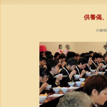
供養偈
行腳僧團教