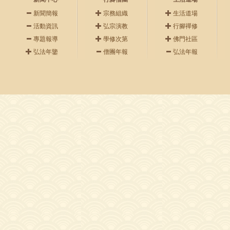
新聞簡報
宗務組織
生活道場
活動資訊
弘宗演教
行腳禪修
專題報導
學修次第
佛門社區
弘法年鑒
僧團年報
弘法年報