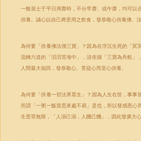
一般居士于平日用齋時，不分早齋、或午齋，均可以合
供養。誠心以自己將受用之飲食，發恭敬心供養佛、法
為何要「供養佛法僧三寶」？因為在浮沉生死的「冥冥
流轉六道的「滔滔苦海中」，須依循「三寶為舟航」，
人間最大福田，發恭敬心、菩­提心而至心供養。
為何要「供養一切法界眾生」？因為人生在世，事事皆
所謂「一粥一飯當思來處不易」是也，所以發感恩心而
生受罪無限，「人溺己溺，­人饑己饑」，因此發廣大