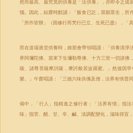
然而最高、最究竟的供養是「法供養」，亦即令之成就
惱。因此，結齋時默誦：「飯食已訖，當願眾生，所作
「所作皆辦」（因修行而梵­行已立、生死已盡），「
而在道場過堂供養時，維那會帶領唱誦：「供養清淨法
界阿彌陀佛、當來下生彌勒尊佛、十方三世一切諸佛，
薩、諸尊菩薩摩訶薩，摩訶­般若波羅蜜。」然後因早
樂。」午齋唱誦：「三德六味供佛及僧，法界有情普同
偈中，「行人」指精進之修行者；「法界有情」指法
味」指苦、醋、甘、辛、鹹、淡調配變化，滋味得宜，