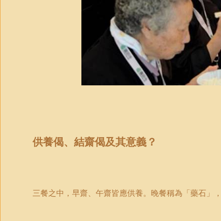
供養偈、結齋偈及其意義？
三餐之中，早齋、午齋皆應供養。晚餐稱為「藥石」，