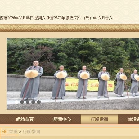
西曆2026年08月08日 星期六 佛曆2570年 農歷 丙午（馬）年 六月廿六
1
2
3
4
5
網站首頁
新聞中心
行腳僧團
生活
首页
>
行腳僧團