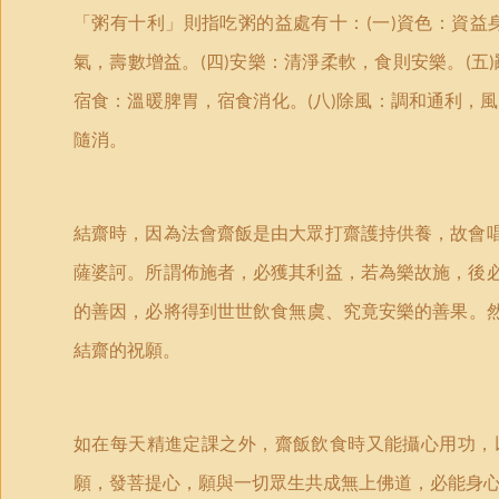
「粥有十利」則指吃粥的益處有十：
一
資色：資益
(
)
氣，壽數增益。
四
安樂：清淨柔軟，食則安樂。­
五
(
)
(
)
宿食：溫­暖脾胃，宿食消化。
八
除風：調和通利，風
(
)
隨消。
結齋時，因為法會齋飯是由大眾打齋護持供養，故會唱
薩婆訶。所謂佈施者，必獲其利益，若為樂故施，後必
的善因，必將得到世世飲食­無虞、究竟安樂的善果。
結齋的祝願。
如在每天精進定課之外，齋飯飲食時又能攝心用功，
願，發菩提心，願與一切眾生共成無上佛道，必能身心