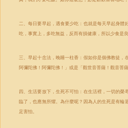
二、每日要早起，遇食要少吃：也就是每天早起身體
吃，事實上，多吃無益，反而有損健康，所以少食是
三、早起十念法，晚睡一柱香：假如你是個佛教徒，
阿彌陀佛！阿彌陀佛！」或是「觀世音菩薩！觀音菩
四、生活要放下，生死不可怕：在生活裡，一切的榮
臨了，也應無所懼。為什麼呢？因為人的生死是有輪
足害怕。