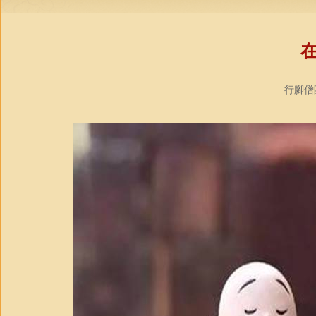
行腳僧團社