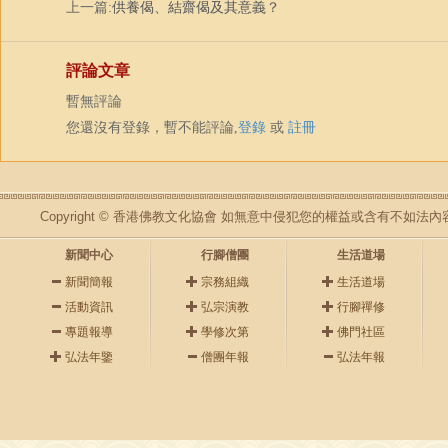
上一篇:
供養偈、結齋偈及其意義？
評論文章
暫無評論
您還沒有登錄，暫不能評論,
登錄
或
註冊
Copyright © 香港佛教文化協會 如無意中侵犯您的權益或含有不如
新聞中心
行腳僧團
生活道場
新聞簡報
宗務組織
生活道場
活動資訊
弘宗演教
行腳禪修
專題報導
學修次第
佛門社區
弘法年鑒
僧團年報
弘法年報