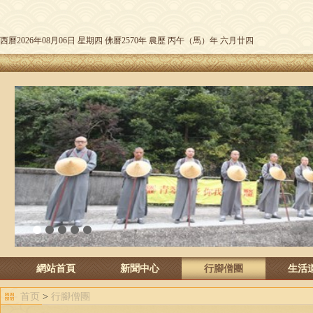
西曆2026年08月06日 星期四 佛曆2570年 農歷 丙午（馬）年 六月廿四
1
2
3
4
5
網站首頁
新聞中心
行腳僧團
生活
首页
>
行腳僧團