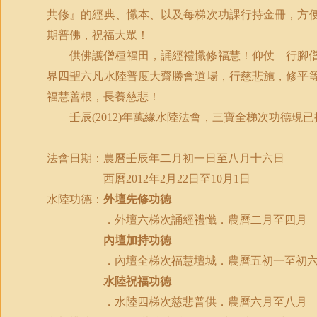
共修』的經典、懺本、以及每梯次功課行持金冊，方
期普佛，祝福大眾！
供佛護僧種福田，誦經禮懺修福慧！仰仗 行腳
界四聖六凡水陸普度大齋勝會道場，行慈悲施，修平
福慧善根，長養慈悲！
壬辰
(2012)
年萬緣水陸法會，三寶全梯次功德現已
法會日期：農曆壬辰年二月初一日至八月十六日
西曆
2012
年
2
月
22
日至
10
月
1
日
水陸功德：
外壇先修功德
．外壇六梯次誦經禮懺．農曆二月至四月
內壇加持功德
．內壇全梯次福慧壇城．農曆五初一至初
水陸祝福功德
．水陸四梯次慈悲普供．農曆六月至八月