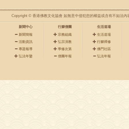
Copyright © 香港佛教文化協會 如無意中侵犯您的權益或含有不如
新聞中心
行腳僧團
生活道場
新聞簡報
宗務組織
生活道場
活動資訊
弘宗演教
行腳禪修
專題報導
學修次第
佛門社區
弘法年鑒
僧團年報
弘法年報