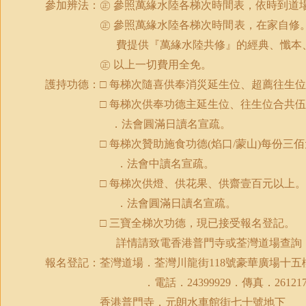
參加辨法：㊣ 參照萬緣水陸各梯次時間表，依時到道
㊣ 參照萬緣水陸各梯次時間表，在家自修
費提供『萬緣水陸共修』的經典、懺本
㊣ 以上一切費用全免。
護持功德：□ 每梯次隨喜供奉消災延生位、超薦往生
□ 每梯次供奉功德主延生位、往生位合共
．法會圓滿日讀名宣疏。
□ 每梯次贊助施食功德
(
焰口
/
蒙山
)
每份三佰
．法會中讀名宣疏。
□ 每梯次供燈、供花果、供齋壹百元以上。
．法會圓滿日讀名宣疏。
□ 三寶全梯次功德，現已接受報名登記。
詳情請致電香港普門寺或荃灣道場查詢
報名登記：荃灣道場．荃灣川龍街
118
號豪華廣場十五
．電話．
24399929
．傳真．
26121
香港普門寺．元朗水車館街七十號地下