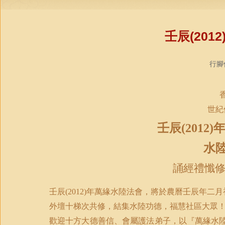
壬辰(20
行腳僧
世紀
壬辰
(2012)
水
誦經禮懺
壬辰
(2012)
年萬緣水陸法會，將於農曆壬辰年二月
外壇十梯次共修，結集水陸功德，福慧社區大眾
歡迎十方大德善信、會屬護法弟子，以『萬緣水