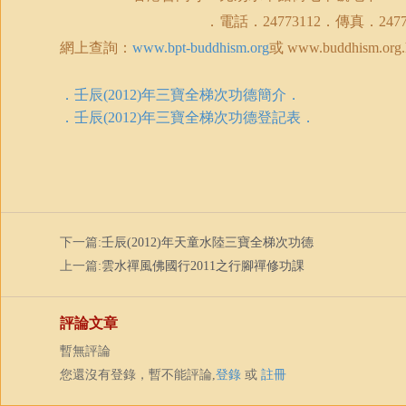
．電話．
24773112
．傳真．
247
網上查詢：
www.bpt-buddhism.org
或
www.buddhism.org.
．壬辰
(2012)
年三寶全梯次功德簡介．
．壬辰
(2012)
年三寶全梯次功德登記表．
下一篇:
壬辰(2012)年天童水陸三寶全梯次功德
上一篇:
雲水禪風佛國行2011之行腳禪修功課
評論文章
暫無評論
您還沒有登錄，暫不能評論,
登錄
或
註冊