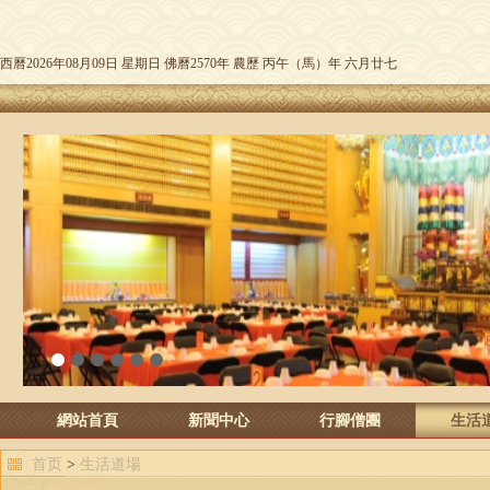
西曆2026年08月09日 星期日 佛曆2570年 農歷 丙午（馬）年 六月廿七
1
2
3
4
5
6
網站首頁
新聞中心
行腳僧團
生活
首页
>
生活道場