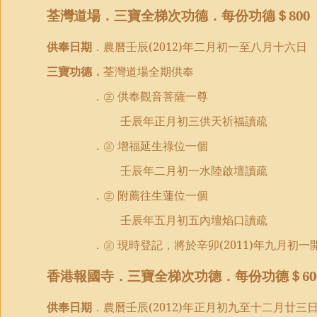
荃灣道場．三寶全梯次功德．每份功德＄
800
供奉日期
．農曆壬辰
(2012)
年二月初一至八月十六日
三寶功德．
荃灣道場全期供奉
．㊣ 供奉觀音菩薩一尊
壬辰年正月初三供天祈福讀疏
．㊣ 增福延生祿位一個
壬辰年二月初一水陸啟壇讀疏
．㊣ 附薦往生蓮位一個
壬辰年五月初五內壇焰口讀疏
．㊣ 現時登記，將於辛卯
(2011)
年九月初一
香港報國寺．三寶全梯次功德．每份功德＄
60
供奉日期
．農曆壬辰
(2012)
年正月初九至十二月廿三