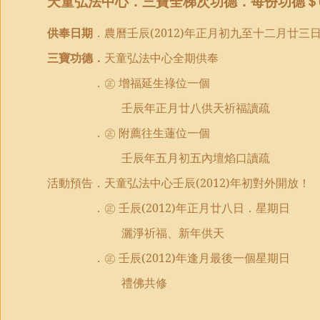
天童弘法中心．三寶全梯次功德．每份功德＄
供奉日期
．農曆壬辰
(2012)
年正月初九至十二月廿三
三寶功德．
天童弘法中心全期供奉
．㊣ 增福延生祿位一個
壬辰年正月廿八供天祈福讀疏
．㊣ 附薦往生蓮位一個
壬辰年五月初五內壇焰口讀疏
活動預告．天童弘法中心壬辰
(2012)
年初對外開放！
．㊣ 壬辰
(2012)
年正月廿八日．星期日
灑淨祈福、新年供天
．㊣ 壬辰
(2012)
年逢月最後一個星期日
禮佛共修