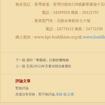
報名登記．荃灣道場：荃灣川龍街
118
號豪華廣場十五
電話：
24399929
傳真：
26121797
．香港普門寺：元朗水車館街七十號
電話：
24773112
傳真：
24772330
網上查詢：
www.bpt-buddhism.org/
或
www.buddhi
下一篇:
倡印『華嚴經』計劃的懺悔錄
上一篇:
壬辰(2012)年天童水陸法會通告
評論文章
暫無評論
您還沒有登錄，暫不能評論,
登錄
或
註冊