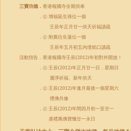
三寶功德．
香港報國寺全期供奉
．㊣ 增福延生祿位一個
壬辰年正月廿一供天祈福讀疏
．㊣ 附薦往生蓮位一個
壬辰年五月初五內壇焰口讀疏
活動預告．香港報國寺壬辰
(2012)
年初對外開放！
．㊣ 壬辰
(2012)
年正月廿一日．星期日
灑淨祈福、新年供天
．㊣ 壬辰
(2012)
年逢月最後一個星期六
禮佛共修
．㊣ 壬辰
(2012)
年閏四月初一至廿一
虔禮萬佛寶懺廿一永日