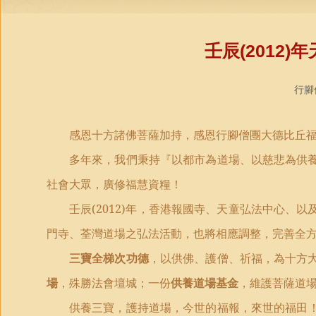
壬辰(2012
行腳僧
感恩十方諸佛菩薩加持，感恩行腳僧團大德比丘
多年來，我們秉持『以都市為道場、以慈悲為供
社會大眾，廣修福慧資糧！
壬辰
(2012)
年，香港報國寺、天童弘法中心、以
門寺、荃灣道場之弘法活動，也將相應調整，完善全
三寶全梯次功德
，以供佛、護僧、祈福，為十方
場
，殊勝法會壇城；一份
供養道場基金
，維護菩薩道
供養三寶，護持道場，今世的福報，來世的福田