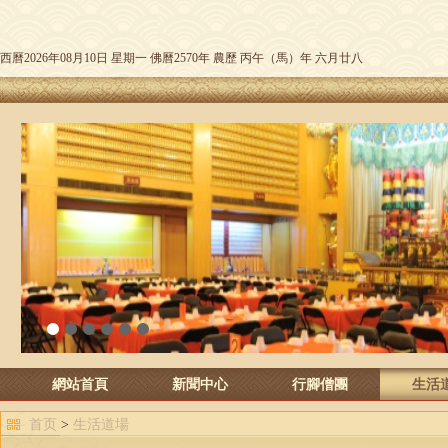
西曆2026年08月10日 星期一 佛曆2570年 農歷 丙午（馬）年 六月廿八
1
2
3
4
5
6
網站首頁
新聞中心
行腳僧團
生活
首页
>
生活道場