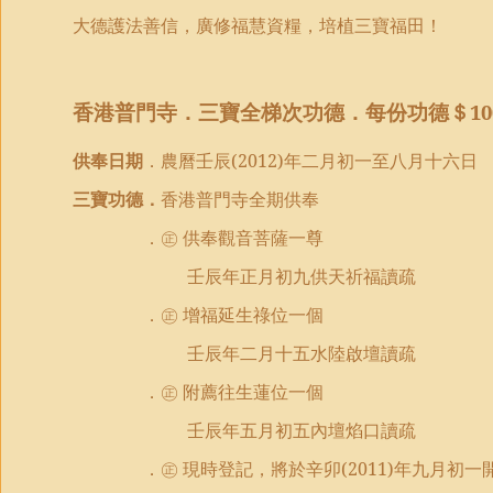
大德護法善信，廣修福慧資糧，培植三寶福田！
香港普門寺．三寶全梯次功德．每份功德＄
10
供奉日期
．農曆壬辰
(2012)
年二月初一至八月十六日
三寶功德．
香港普門寺全期供奉
．㊣ 供奉觀音菩薩一尊
壬辰年正月初九供天祈福讀疏
．㊣ 增福延生祿位一個
壬辰年二月十五水陸啟壇讀疏
．㊣ 附薦往生蓮位一個
壬辰年五月初五內壇焰口讀疏
．㊣ 現時登記，將於辛卯
(2011)
年九月初一