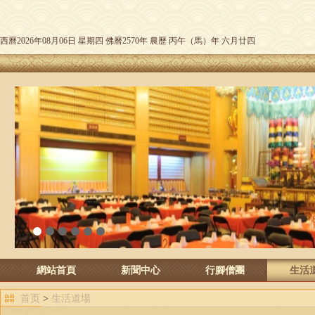
西曆2026年08月06日 星期四 佛曆2570年 農歷 丙午（馬）年 六月廿四
1
2
3
4
5
6
網站首頁
新聞中心
行腳僧團
生活
首页
>
生活道場