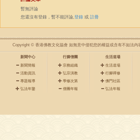
暫無評論
您還沒有登錄，暫不能評論,
登錄
或
註冊
Copyright © 香港佛教文化協會 如無意中侵犯您的權益或含有不如
新聞中心
行腳僧團
生活道場
新聞簡報
宗務組織
生活道場
活動資訊
弘宗演教
行腳禪修
專題報導
學修次第
佛門社區
弘法年鑒
僧團年報
弘法年報