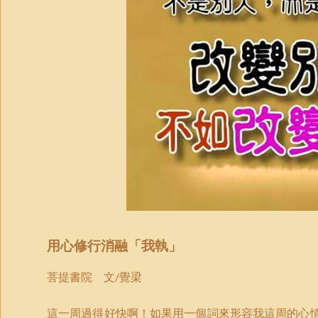
用心修行消融
「
我執
」
菩提書院 文
覺梁
/
這一周過得好快啊！如果用一個詞來形容我這周的心