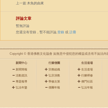
上一篇:
木魚的由來
評論文章
暫無評論
您還沒有登錄，暫不能評論,
登錄
或
註冊
Copyright © 香港佛教文化協會 如無意中侵犯您的權益或含有不如
新聞中心
行腳僧團
生活道場
新聞簡報
宗務組織
生活道場
活動資訊
弘宗演教
行腳禪修
專題報導
學修次第
佛門社區
弘法年鑒
僧團年報
弘法年報