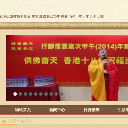
西曆2026年08月06日 星期四 佛曆2570年 農歷 丙午（馬）年 六月廿四
1
2
3
4
5
6
7
8
9
10
網站首頁
新聞中心
行腳僧團
生活
首页
>
會員中心