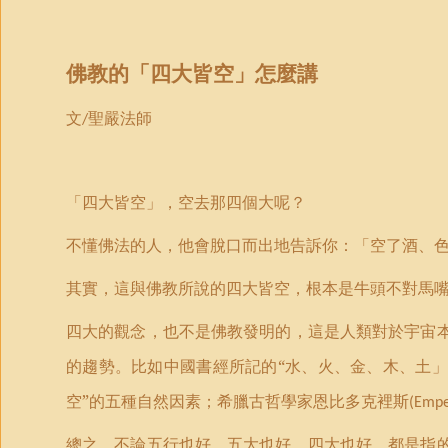
佛
教的
「
四大皆空
」
怎麼講
文
聖嚴法師
/
「
四大皆空」，空去那四個大呢？
不懂佛法的人，他會脫口而出地告訴你：「空了酒、
其實，這與佛教所說的四大皆空，根本是牛頭不對馬
四大的觀念，也不是佛教發明的，這是人類對於宇宙
的趨勢。比如中國書經所記的“水、火、金、木、土
」
空”的五種自然因素；希臘古哲學家恩比多克裡斯
(Empe
總之，不論五行也好，五大也好，四大也好，都是指