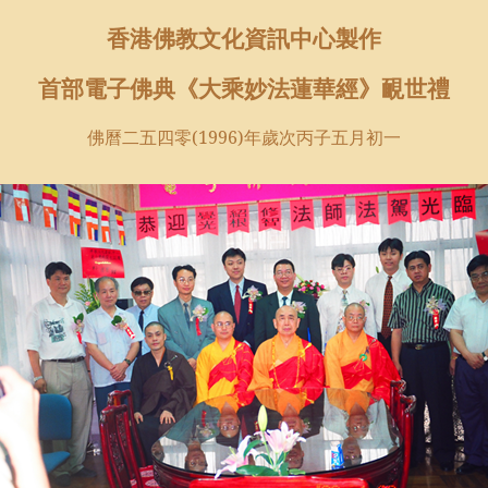
香港佛教文化資訊中心製作
首部電子佛典《大乘妙法蓮華經》靦世禮
佛曆二五四零(1996)年歲次丙子五月初一