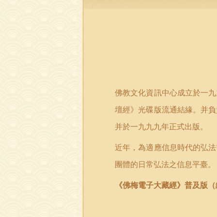
佛教文化資訊中心成立於一九
壇經》光碟版流通結緣。并負
并於一九九九年正式出版。
近年，為適應
信息時代
的弘法
團體的日常弘法之信息平臺
。
《佛梅電子大藏經》普及版（網