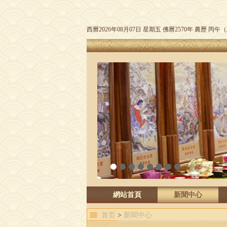
西曆2026年08月07日 星期五 佛曆2570年 農歷 丙
1
2
3
4
5
6
7
8
網站首頁
新聞中心
首页
>
新聞中心