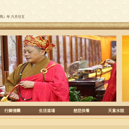
午（馬）年 六月廿五
行腳僧團
生活道場
慈悲供養
天童水陸