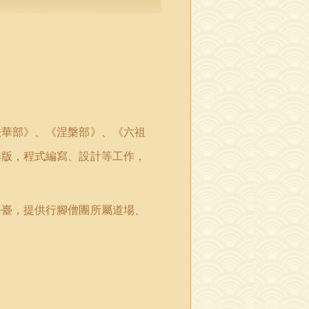
法華部》、《涅槃部》、《六祖
排版，程式編寫、設計等工作，
平臺，提供行腳僧團所屬道場、