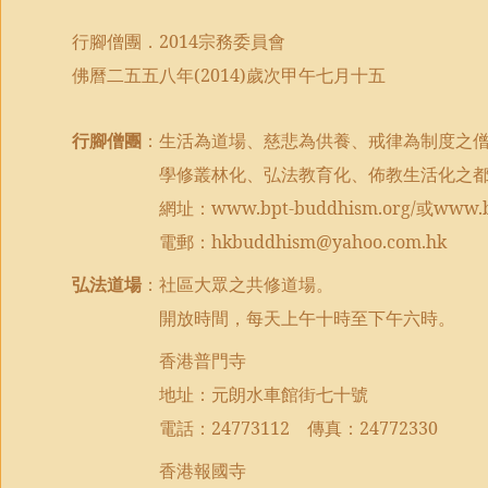
行腳僧團．
2014
宗務委員會
佛曆二五五八年
(2014)
歲次甲午七月十五
行腳僧團
：生活為道場、慈悲為供養、戒律為制度之
學修叢林化、弘法教育化、佈教生活化之
網址：
www.bpt-buddhism.org/
或
www.b
電郵：
hkbuddhism@yahoo.com.hk
弘法道場
：社區大眾之共修道場。
開放時間，每天上午十時至下午六時。
香港普門寺
地址：元朗水車館街七十號
電話：
24773112
傳真：
24772330
香港報國寺