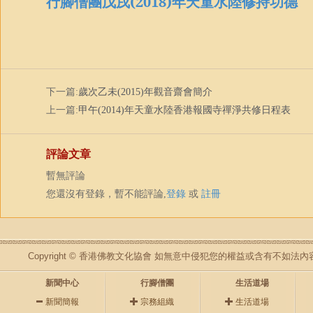
行腳僧團戊戌(2018)年天童水陸修持功德
下一篇:
歲次乙未(2015)年觀音齋會簡介
上一篇:
甲午(2014)年天童水陸香港報國寺禪淨共修日程表
評論文章
暫無評論
您還沒有登錄，暫不能評論,
登錄
或
註冊
Copyright © 香港佛教文化協會 如無意中侵犯您的權益或含有不如
新聞中心
行腳僧團
生活道場
新聞簡報
宗務組織
生活道場