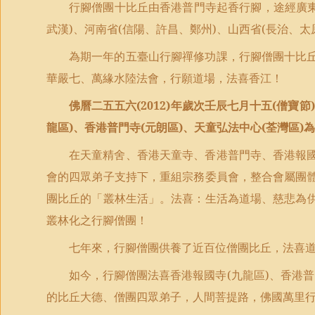
行腳僧團十比丘由香港普門寺起香行腳，途經廣
武漢
)
、河南省
(
信陽、許昌、鄭州
)
、山西省
(
長治、太
為期一年的五臺山行腳禪修功課，行腳僧團十比
華嚴七、萬緣水陸法會，行願道場，法喜香江！
佛曆二五五六
(2012)
年歲次壬辰七月十五
(
僧寶節
)
龍區
)
、香港普門寺
(
元朗區
)
、天童弘法中心
(
荃灣區
)
為
在天童精舍、香港天童寺、香港普門寺、香港報
會的四眾弟子支持下，重組宗務委員會，整合會屬團
團比丘的「叢林生活」。法喜：生活為道場、慈悲為
叢林化之行腳僧團！
七年來，行腳僧團供養了近百位僧團比丘，法喜
如今，行腳僧團法喜香港報國寺
(
九龍區
)
、香港普
的比丘大德、僧團四眾弟子，人間菩提路，佛國萬里