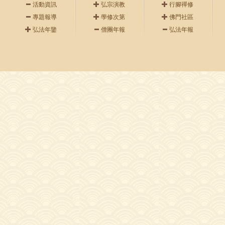
活動資訊
弘宗演教
行腳禪修
專題報導
學修次第
佛門社區
弘法年鑒
僧團年報
弘法年報