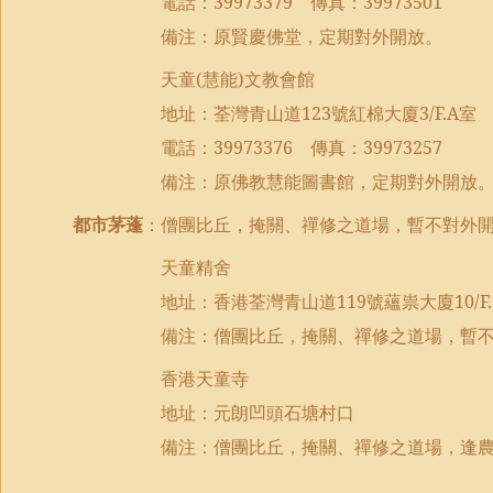
電話：
39973379
傳真：
39973501
備注：原賢慶佛堂，定期對外開放。
天童
(
慧能
)
文教會館
地址：荃灣青山道
123
號紅棉大廈
3/F.A
室
電話：
39973376
傳真：
39973257
備注：原佛教慧能圖書館，定期對外開放
都市茅蓬
：僧團比丘，掩關、禪修之道場，暫不對外
天童精舍
地址：香港荃灣青山道
119
號蘊祟大廈
10/F
備注：
僧團比丘，掩關、禪修之道場，暫
香港天童寺
地址：元朗凹頭石塘村口
備注：僧團比丘，掩關、禪修之道場，逢