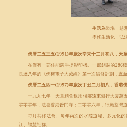
生活為道場．慈
學修生活化．弘
佛曆二五三五
(1991)
年歲次辛未十二月初八，天
在僅有一部佳能牌手提影印機、一部組裝的
286
長達八年的《佛梅電子大藏經》第一次編修計劃，直
佛曆二五四一
(1997)
年歲次丁丑二月初八，香港
一九九七年，天童精舍租用相鄰遠東銀行大廈萬
零零零年，法喜香港普門寺；二零零六年，行願荃灣
每月共修法會、每年兩次的水陸道場、多元化的
江、福慧社群。