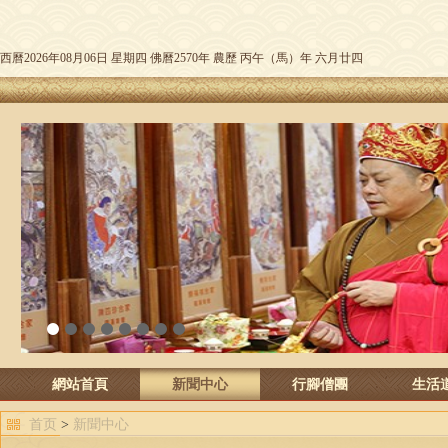
西曆2026年08月06日 星期四 佛曆2570年 農歷 丙午（馬）年 六月廿四
1
2
3
4
5
6
7
8
網站首頁
新聞中心
行腳僧團
生活
首页
>
新聞中心