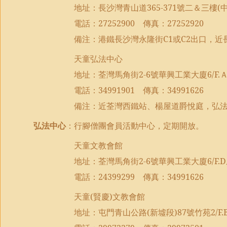
地址：長沙灣青山道
365-371
號二＆三樓
(
電話：
27252900
傳真：
27252920
備注：港鐵長沙灣永隆街
C1
或
C2
出口，近
天童弘法中心
地址：荃灣馬角街
2-6
號華興工業大廈
6/F.
電話：
34991901
傳真：
34991626
備注：近荃灣西鐵站、楊屋道爵悅庭，弘
弘法中心
：行腳僧團會員活動中心，定期開放。
天童文教會館
地址：荃灣馬角街
2-6
號華興工業大廈
6/F.D
電話：
24399299
傳真：
34991626
天童
(
賢慶
)
文教會館
地址：屯門青山公路
(
新墟段
)87
號竹苑
2/F.