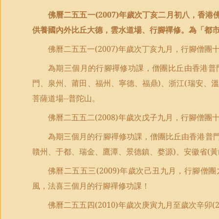
佛曆二五五一
(2007)
年歲次丁亥二月初八，香港
供養國內外比丘大德，雲水道場、行腳禪修。為「都
佛曆二五五一
(2007)
年歲次丁亥九月，行腳僧團
為期三個月的行腳禪修功課，僧團比丘由香港普
門、泉州、莆田、福州、寧德、福鼎
)
、浙江
(
瑞安、溫
菩薩道場
--
普陀山。
佛曆二五五二
(2008)
年歲次戊子九月，行腳僧團
為期三個月的行腳禪修功課，僧團比丘由香港普
贛州、于都、瑞金、鷹潭、景德鎮、婺源
)
、安徽省
(
黃
佛曆二五五三
(2009)
年歲次己丑九月，行腳僧團
風，法喜三個月的行腳禪修功課！
佛曆二五五四
(2010)
年歲次庚寅九月至歲次辛卯
(