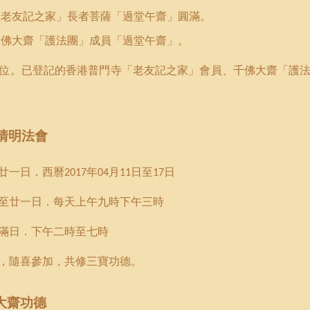
「老友記之家」長者菩薩「過堂午齋」圓滿。
千佛大齋「護法團」成員「過堂午齋」。
位
。
已登記的香港普門寺「老友記之家」會員
、千佛大齋「護
清明法會
廿一日．西曆
年
月
日至
日
2017
04
11
17
至廿一日．每天上午九時下午三時
滿日．下午二時至七時
，隨喜參加，共修三寶功德。
大齋功德