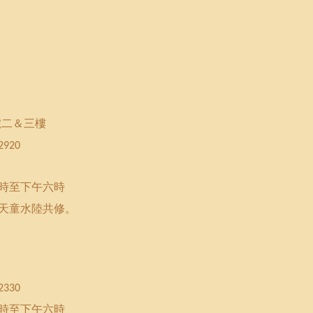
號二＆三樓
2920
時至下午六時
天童水陸共修。
2330
時至下午六時