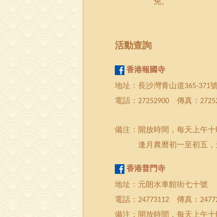
免。
活動
查詢
香港報國寺
地址：長沙灣青山道
365-371
電話：
傳真：
27252900
2725
備注：開放時間，每天上午十
逢月農曆初一至初五，
香港
普門
寺
地址：元朗水車館街七十號
電話：
傳真：
24773112
2477
備注：開放時間，每天上午十