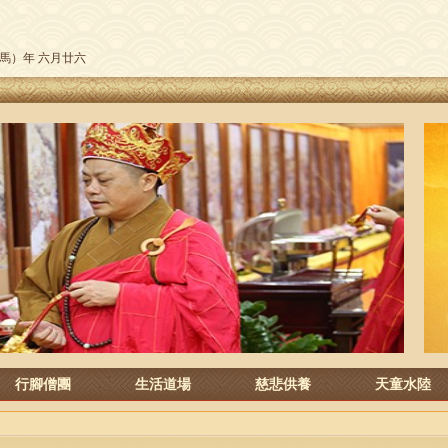
午（馬）年 六月廿六
行腳僧團
生活道場
慈悲供養
天童水陸