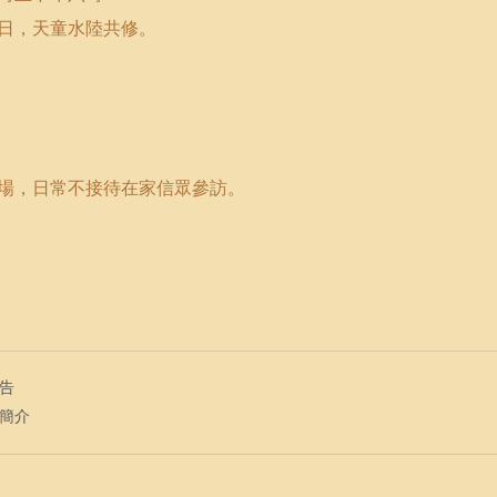
日，天童水陸共修。
場，日常不接待在家信眾參訪。
通告
會簡介