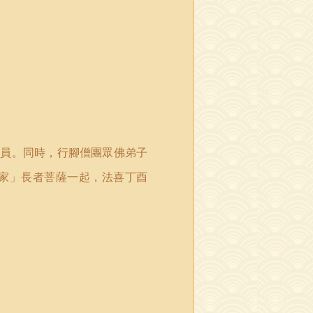
會員
。
同時
，
行腳僧團眾佛弟子
家」長者菩薩一起，法喜
丁酉