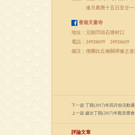
逢月農曆
十五日
至
廿一
香港
天童寺
地址：元朗凹頭石塘村口
電話：
24928699
24926629
備注：僧團比丘掩關禪修之道
下一篇:
丁酉(2017)年四月份活動
上一篇:
歲次丁酉(2017)年觀音齋
評論文章