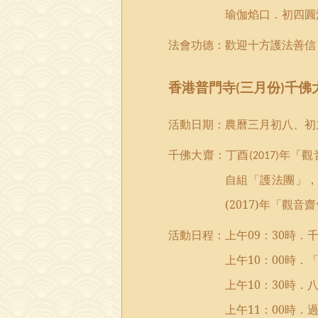
瑜伽焰口
．
初四圓
法會功德：
歡迎十方護法善信
香港
普門
寺
三月份
千佛
(
)
活動日期：
農曆三月初八、初
千佛大齋：丁酉
年
「
觀
(2017)
自組「護法團」
(2017)
年
「
觀音齋
活
動
日程
：
上午
09
：
30
時
．
上午
1
0
：
00
時
．
上午
1
0
：
30
時．
上午
1
1
：
00
時．