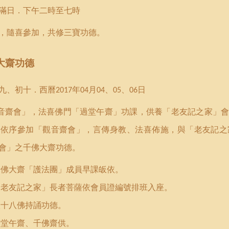
滿日．下午二時至七時
，隨喜參加，共修三寶功德。
大齋功德
九、初十．西曆
年
月
、
、
日
2017
04
04
05
06
音齋會
」
，法喜佛門
「過堂午齋」功課
，
供養「老友記之家」
，依序參加「
觀音齋會
」，言傳身教、法喜佈施
，
與「老友記之
會
」之千佛大齋功德
。
千佛大齋「護法團」成員早課皈依。
「老友記之家」長者菩
薩
依會員證編號排班入座。
八十八佛持誦功德。
過堂午齋、千佛齋供。