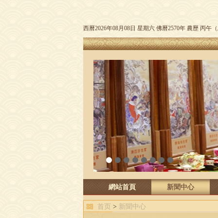
西曆2026年08月08日 星期六 佛曆2570年 農歷 丙
1
2
3
4
5
6
7
8
網站首頁
新聞中心
首页
>
新聞中心