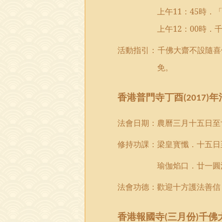
上午
1
1
：
45
時．
上午
12
：
00
時．
活動指引：千佛大齋不設隨喜
免。
香港
普門
寺
丁酉
年
(
2017)
法會日期：
農曆三月十五日至
修持功課：
梁皇寳懺．十五日
瑜伽焰口．廿一圓
法會功德：歡迎十方護法善信
香港
報國
寺
三月份
千佛
(
)