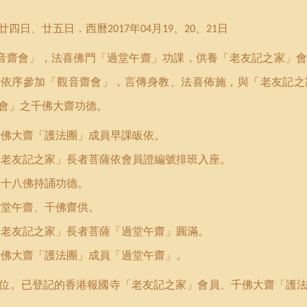
廿四日、廿五日．西曆
年
月
、
、
日
2017
04
19
20
21
音齋會
」
，法喜佛門
「過堂午齋」功課
，
供養「老友記之家」
，依序參加「
觀音齋會
」，言傳身教、法喜佈施
，
與「老友記之
會
」之千佛大齋功德
。
千佛大齋「護法團」成員早課皈依。
「老友記之家」長者菩
薩
依會員證編號排班入座。
八十八佛持誦功德。
過堂午齋、千佛齋供。
「老友記之家」長者菩薩「過堂午齋」圓滿。
千佛大齋「護法團」成員「過堂午齋」。
位
。
已登記的香港報國寺「老友記之家」會員
、千佛大齋「護