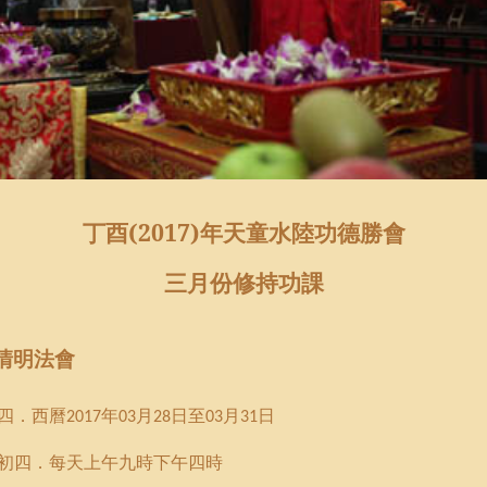
丁酉
(2017)
年
天童水陸功德勝會
三
月份
修持功課
清明法會
四．西曆
年
月
日至
月
日
2017
03
28
03
31
初四
．每天上午九時下午四時