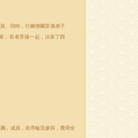
會員
。
同時
，
行腳僧團眾佛弟子
家」長者菩薩一起，法喜
丁酉
法團」成員，依序輪流參與，費用全