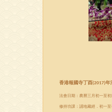
香港報國寺
丁酉
年
(
2017)
法會日期：
農曆三月初一至初
修持功課：誦地藏經
．
初一至