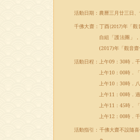
活動日期：
農曆三月廿三日、
千佛大齋：丁酉
年
「
觀
(2017)
自組「護法團」
(2017)
年
「
觀音齋
活
動
日程
：
上午
09
：
30
時
．
上午
1
0
：
00
時
．
上午
1
0
：
30
時．
上午
1
1
：
00
時．
上午
1
1
：
45
時．
上午
12
：
00
時．
活動指引：千佛大齋不設隨喜