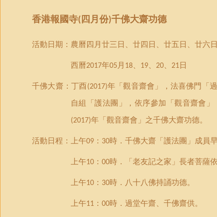
香港報國寺
四月份
千佛大齋功德
(
)
活動日期：農曆四月廿三日、廿四日、廿五日、廿六
西曆
年
月
、
、
、
日
2017
05
18
19
20
21
千佛大齋：丁酉
年「觀音齋會」，法喜佛門「
(2017)
自組「護法團」，依序參加「觀音齋會」
年「觀音齋會」之千佛大齋功德。
(2017)
活動日程：上午
：
時．千佛大齋「護法團」成員
09
30
上午
：
時．「老友記之家」長者菩薩
10
00
上午
：
時．八十八佛持誦功德。
10
30
上午
：
時．過堂午齋、千佛齋供。
11
00