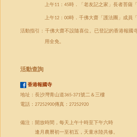
上午
：
時．「老友記之家」長者菩薩
11
45
上午
：
時．千佛大齋「護法團」成員
12
00
活動指引：千佛大齋不設隨喜位。已登記的香港報國
用全免。
活動
查詢
香港報國寺
地址：長沙灣青山道
號二＆三樓
365-371
電話：
傳真：
27252900
27252920
備注：開放時間，每天上午十時至下午六時
逢月農曆初一至初五，天童水陸共修。