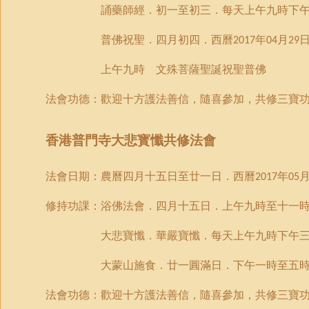
誦藥師經．初一至初三．每天上午九時下
普佛祝聖．四月初四．西曆
年
月
2017
04
29
上午九時 文殊菩薩聖誕祝聖
普佛
法會功德：歡迎十方護法善信，隨喜參加，共修三寶
香港普門寺大悲寳懺共修法會
法會日期：農曆四月十五日至廿一日．西曆
年
2017
05
修持功課：浴佛法會．四月十五日．上午九時至十一
大悲寶懺．華嚴寶懺．每天上午九時下午
大蒙山施食．廿一圓滿日．下午一時至五
法會功德：歡迎十方護法善信，隨喜參加，共修三寶