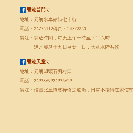
香港
普門
寺
地址：元朗水車館街七十號
電話：
傳真：
24773112
24772330
備注：開放時間，每天上午十時至下午六時
逢月農曆
十五日
至
廿一
日，天童水陸共修。
香港
天童寺
地址：元朗凹頭石塘村口
電話：
2492869924926629
備注：僧團比丘掩關禪修之道場，日常不接待在家信