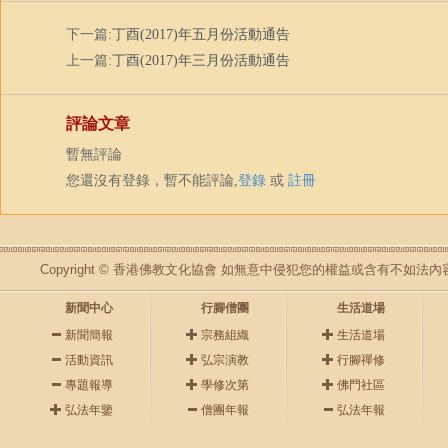
下一篇:
丁酉(2017)年五月份活動通告
上一篇:
丁酉(2017)年三月份活動通告
評論文章
暫無評論
您還沒有登錄，暫不能評論,
登錄
或
註冊
Copyright © 香港佛教文化協會 如無意中侵犯您的權益或含有不如
新聞中心
行腳僧團
生活道場
新聞簡報
宗務組織
生活道場
活動資訊
弘宗演教
行腳禪修
專題報導
學修次第
佛門社區
弘法年鑒
僧團年報
弘法年報