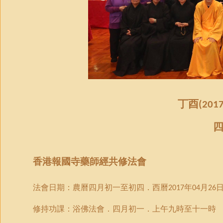
丁酉
(2017
香港報國寺藥師經共修法會
法會日期：農曆四月初一至初四．西曆
年
月
2017
04
26
修持功課：浴佛法會．四月初一．上午九時至十一時