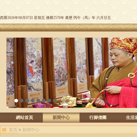
西曆2026年08月07日 星期五 佛曆2570年 農歷 丙午（馬）年 六月廿五
1
2
3
4
5
6
7
8
網站首頁
新聞中心
行腳僧團
生活
首页
>
新聞中心