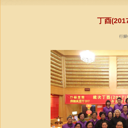
丁酉(20
行腳僧