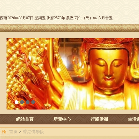
西曆2026年08月07日 星期五 佛曆2570年 農歷 丙午（馬）年 六月廿五
1
2
3
4
網站首頁
新聞中心
行腳僧團
生活
首页
>
香港佛學院