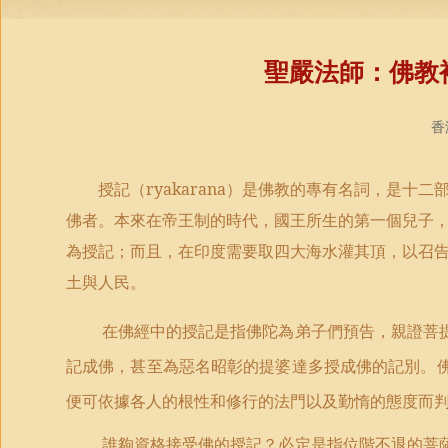
聖嚴法師：佛教
香
授記（
ryakarana
）是佛教的專有名詞，是十二
佛者。本來在帝王制的時代，國王所生的第一個兒子
為授記；而且，在印度需要取四大海水灌其頂，以召
土與人民。
在佛經中的授記是指佛陀為弟子們預告，親證菩
記成佛，甚至為惡名昭彰的提婆達多授成佛的記別。
便可依據各人的根性和修行的法門以及勤惰的態度而
誰夠資格接受佛的授記？必定是指位階不退的菩