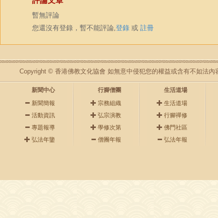
評論文章
暫無評論
您還沒有登錄，暫不能評論,
登錄
或
註冊
Copyright © 香港佛教文化協會 如無意中侵犯您的權益或含有不如
新聞中心
行腳僧團
生活道場
新聞簡報
宗務組織
生活道場
活動資訊
弘宗演教
行腳禪修
專題報導
學修次第
佛門社區
弘法年鑒
僧團年報
弘法年報