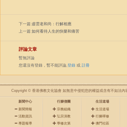
下一篇:
虛雲老和尚：行解相應
上一篇:
如何看待人生的快樂和痛苦
評論文章
暫無評論
您還沒有登錄，暫不能評論,
登錄
或
註冊
Copyright © 香港佛教文化協會 如無意中侵犯您的權益或含有不如
新聞中心
行腳僧團
生活道場
新聞簡報
宗務組織
生活道場
活動資訊
弘宗演教
行腳禪修
專題報導
學修次第
佛門社區