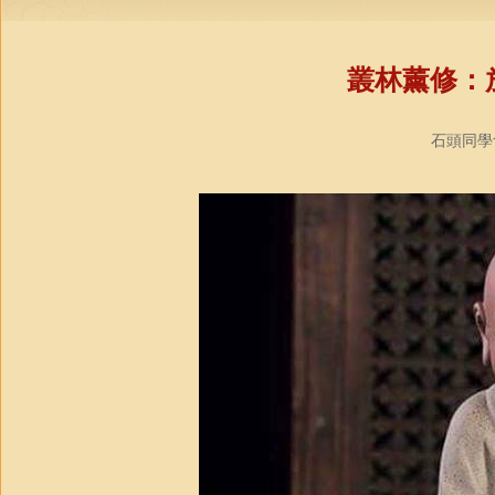
叢林薰修：
石頭同學會