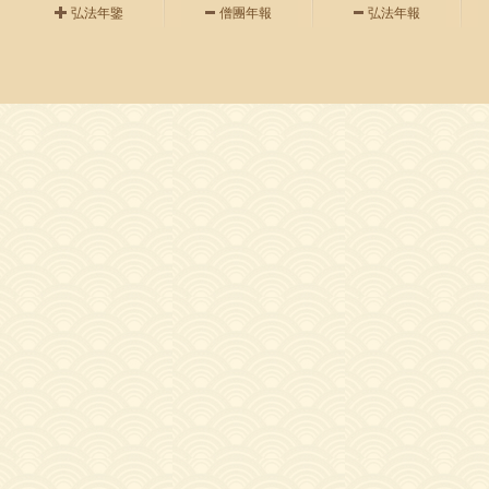
弘法年鑒
僧團年報
弘法年報