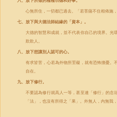
六、放下所做的種種功德和好事。
心無所住，一切都已過去。「若菩薩不住相佈施
七、放下與大德法師結緣的「資本」。
大德的智慧和成就，並不代表你自己的境界。光
欺欺人。
八、放下想讓別人認可的心。
有求皆苦，心若為外物所
罜
礙，就有恐怖擔憂。
自在。
九、放下修行。
不要認為修行就高人一等，甚至連
「
修行
」
的念
「法」，也沒有所得之「果」。外無人，內無我