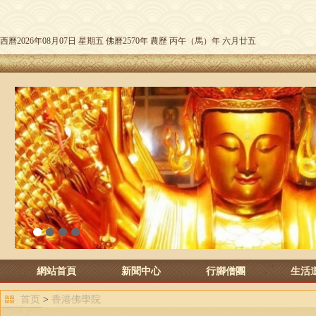
西曆2026年08月07日 星期五 佛曆2570年 農歷 丙午（馬）年 六月廿五
1
2
3
4
網站首頁
新聞中心
行腳僧團
生活
首页
>
香港佛學院