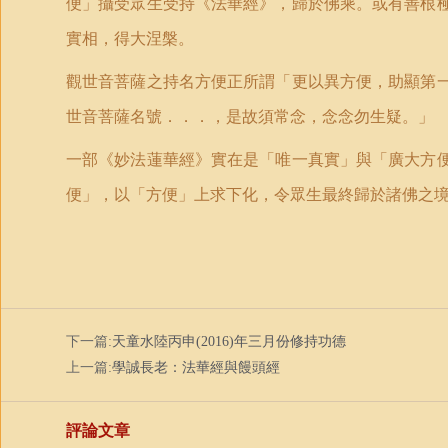
便」攝受眾生受持《法華經》，歸於佛乘。或有善根
實相，得大涅槃。
觀世音菩薩之持名方便正所謂「更以異方便，助顯第
世音菩薩名號．．．，是故須常念，念念勿生疑。」
一部《妙法蓮華經》實在是「唯一真實」與「廣大方
便」，以「方便」上求下化，令眾生最終歸於諸佛之
下一篇:
天童水陸丙申(2016)年三月份修持功德
上一篇:
學誠長老：法華經與饅頭經
評論文章