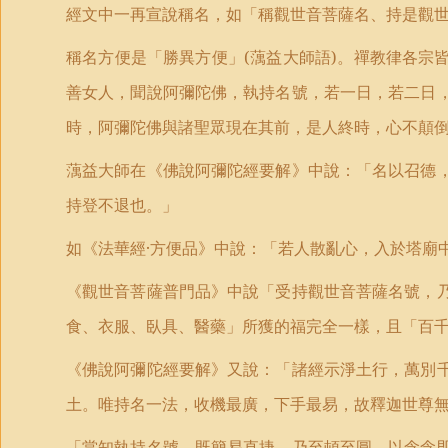
經文中一再宣說稱名，如「稱觀世音菩薩名、持是觀
稱名方便是「勝異方便」
(
蕅益大師語
)
。禪教律各宗
善女人，聞說阿彌陀佛，執持名號，若一日，若二日
時，阿彌陀佛與諸聖眾現在其前，是人終時，心不顛
蕅益大師在《佛說阿彌陀經要解》中說：「名以召德
持登不退也。」
如《法華經·方便品》中說：「若人散亂心，入於塔廟
《觀世音菩薩普門品》中說「受持觀世音菩薩名號，
食、衣服、臥具、醫藥」所獲的福完全一樣，且「百
《佛說阿彌陀經要解》又說：「諸經示淨土行，萬別
土。唯持名一法，收機最廣，下手最易，故釋迦世尊
「當知執持名號，既簡易直捷，乃至頓至圓，以念念