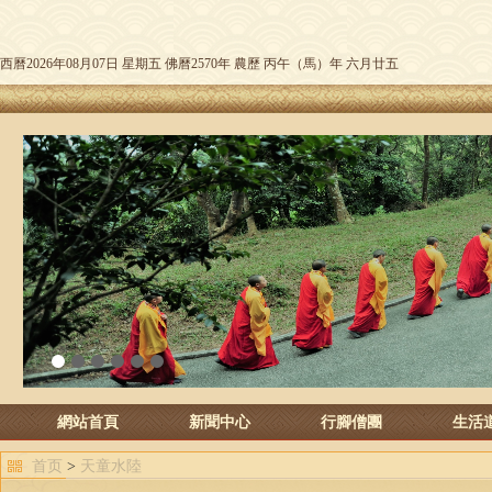
西曆2026年08月07日 星期五 佛曆2570年 農歷 丙午（馬）年 六月廿五
1
2
3
4
5
6
網站首頁
新聞中心
行腳僧團
生活
首页
>
天童水陸