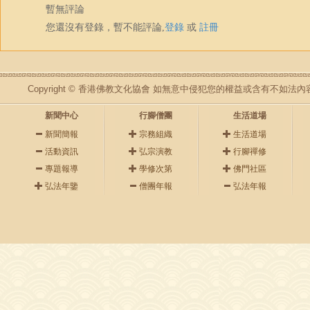
暫無評論
您還沒有登錄，暫不能評論,
登錄
或
註冊
Copyright © 香港佛教文化協會 如無意中侵犯您的權益或含有不如
新聞中心
行腳僧團
生活道場
新聞簡報
宗務組織
生活道場
活動資訊
弘宗演教
行腳禪修
專題報導
學修次第
佛門社區
弘法年鑒
僧團年報
弘法年報