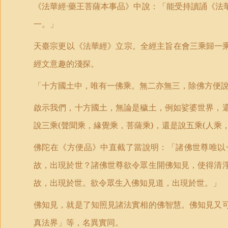
《法華經·藥王菩薩本事品》中說：「能受持讀誦《法
一。」
天臺宗更以《法華經》立宗。全經主旨在會三乘歸一乘
經文意趣的淺探。
「十方國土中，唯有一佛乘。無二亦無三，除佛方便
啟示我們，十方國土，無論是穢土，例如娑婆世界，
說三乘
(
聲聞乘，緣覺乘，菩薩乘
)
，還是說五乘
(
人乘
佛陀在《方便品》中直截了當說明：「諸佛世尊唯以
故，出現於世？諸佛世尊欲令眾生開佛知見，使得清
故，出現於世。欲令眾生入佛知見道，出現於世。」
佛知見，就是了知照見諸法實相的佛智慧。佛知見又
真法界」等，名異實同。