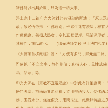
諸佛所以出興於世，只為這一樁大事。
淨土宗十三祖印光大師對此有淺顯的闡述：「原夫眾
蔽，致迷悟攸殊，生佛迥別。惟眾生迷有淺深，根有
作種種說。善根成熟者，令其直登覺岸。惡業深厚者
其種性，施以教化。」（印光法師文鈔·淨土法門說要
)
《大佛頂首楞嚴經》說：「方便有多門，歸元無二路
即使以「不立文字，教外別傳；直指人心，見性成佛
喝、話頭」等。
印光大師在《宗教不宜混濫論》中對此有詳細說明：
悟門將塞。故南嶽青原諸祖，皆用機語接人。使佛語
辨，玉石永分。無從假充，用閑法道。此機鋒轉語之