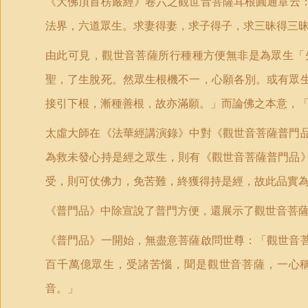
《大佛頂首楞嚴經》卷六
之
觀世音菩薩耳根圓通章云
法界，六道眾生。求妻得妻，求子得子，求三昧得三
由此可見，觀世音菩薩所行種種方便無非是為眾生「
聖，了生脫死。然眾生根機不一，心願各別。或有眾
接引下根，漸種善根，故亦滿願。」而論佛之本意，
太虛大師在《法華經講演錄》中對《觀世音菩薩普門
為救未發心持是經之眾生，則有《觀世音菩薩普門品
受，則可仗佛力，免苦難，終獲得持是經，故此品實
《普門品》中除宣說了普門方便，還展示了觀世音菩
《普門品》一開始，無盡意菩薩啟問世尊：「觀世音
百千萬億眾生，受諸苦惱，聞是觀世音菩薩，一心
音。」