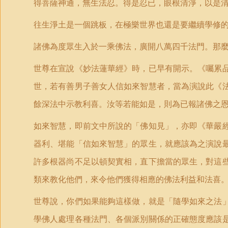
得菩薩神通，無生法忍。得是忍已，眼根清淨，以是
往生淨土是一個跳板，在極樂世界也還是要繼續學修
諸佛為度眾生入於一乘佛法，廣開八萬四千法門。那
世尊在宣說《妙法蓮華經》時，已早有開示。《囑累
世，若有善男子善女人信如來智慧者，當為演說此《
餘深法中示教利喜。汝等若能如是，則為已報諸佛之
如來智慧，即前文中所說的「佛知見」，亦即《華嚴
器利、堪能「信如來智慧」的眾生，就應該為之演說
許多根器尚不足以頓契實相，直下擔當的眾生，對這
類來教化他們，來令他們獲得相應的佛法利益和法喜
世尊說，你們如果能夠這樣做，就是「隨學如來之法
學佛人處理各種法門、各個派別關係的正確態度應該