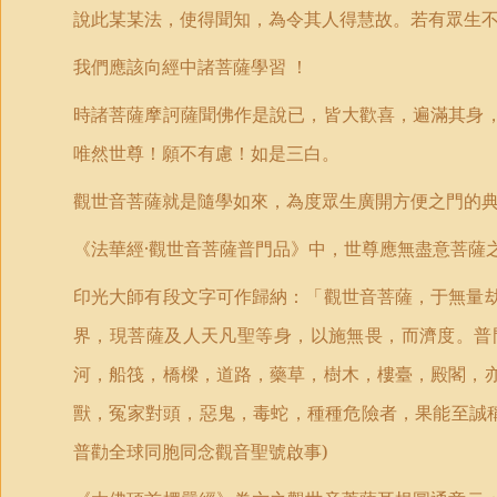
說此某某法，使得聞知，為令其人得慧故。若有眾生
我們應該向經中諸菩薩學習 ！
時諸菩薩摩訶薩聞佛作是說已，皆大歡喜，遍滿其身
唯然世尊！願不有慮！如是三
白
。
觀世音菩薩就是隨學如來，為度眾生廣開方便之門的
《法華經·觀世音菩薩普門品》中，世尊應無盡意菩薩
印光大師有段文字可作歸納：「觀世音菩薩，于無量
界，現菩薩及人天凡聖等身，以施無畏，而濟度。普
河，船筏，橋樑，道路，藥草，樹木，樓臺，殿閣，
獸，冤家對頭，惡鬼，毒蛇，種種危險者，果能至誠
普勸全球同胞同念觀音聖號啟事
)