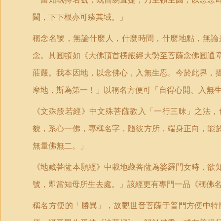
閫，下下根亦可臻其域。」
稱念名號，無論什麼人，什麼時間，什麼地點，無論
念。其圓頓如《大佛頂首楞嚴經大勢至菩薩念佛圓通
莊嚴。我本因地，以念佛心，入無生忍。今於此界，
摩地，斯為第一！」以稱名方便可「自得心開、入無
《文殊般若經》中文殊菩薩教入「一行三昧」之法，
貌，系心一佛，專稱名字，隨彼方所，端身正向，能
無量佛無二。」
《地藏菩薩本願經》中載地藏菩薩為婆羅門女時，欲
號，即當知母所生去處。」該經更有專門一品《稱佛
稱名方便的「勝異」，故觀世音菩薩于普門方便中特