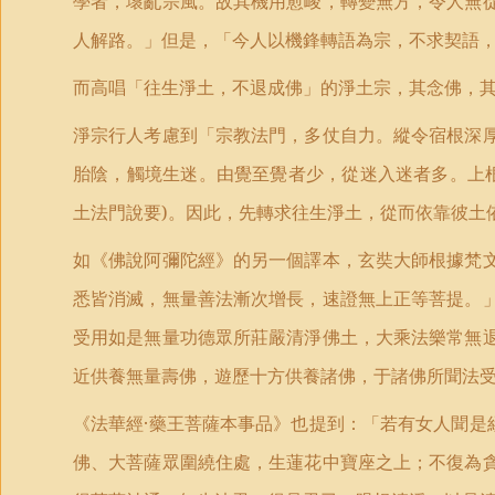
學者，壞亂宗風。故其機用愈峻，轉變無方，令人無
人解路。」但是，「今人以機鋒轉語為宗，不求契語
而高唱「往生淨土，不退成佛」的淨土宗，其念佛，
淨宗行人考慮到「宗教法門，多仗自力。縱令宿根深
胎陰，觸境生迷。由覺至覺者少，從迷入迷者多。上
土法門說要
)
。因此，先轉求往生淨土，從而依靠彼土
如《佛說阿彌陀經》的另一個譯本，玄奘大師根據梵
悉皆消滅，無量善法漸次增長，速證無上正等菩提。
受用如是無量功德眾所莊嚴清淨佛土，大乘法樂常無
近供養無量壽佛，遊歷十方供養諸佛，于諸佛所聞法
《法華經·藥王菩薩本事品》也提到：「若有女人聞是
佛、大菩薩眾圍繞住處，生蓮花中寶座之上；不復為