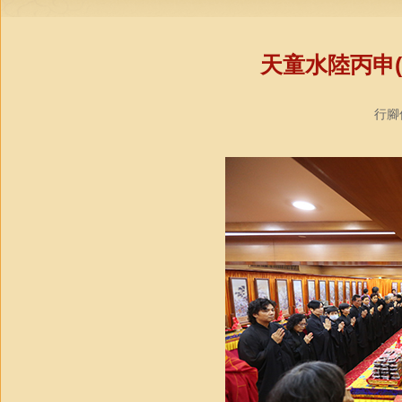
天童水陸丙申(
行腳僧