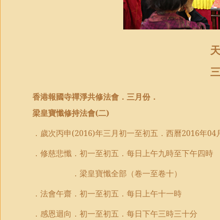
香港報國寺禪淨共修法會．三月份．
梁皇寶懺修持法會
(
二
)
．歲次丙申
(2016)
年三月初一至初五．西曆
2016
年
04
．修慈悲懺．初一至初五．每日上午九時至下午四時
．梁皇寶懺
全部（
卷一至卷十）
．法會午齋．初一至初五．每日上午十一時
．感恩迴向．初一至初五．每日下午三時三十分