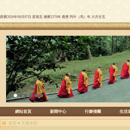
西曆2026年08月07日 星期五 佛曆2570年 農歷 丙午（馬）年 六月廿五
1
2
3
4
5
6
網站首頁
新聞中心
行腳僧團
生活
首页
>
天童水陸