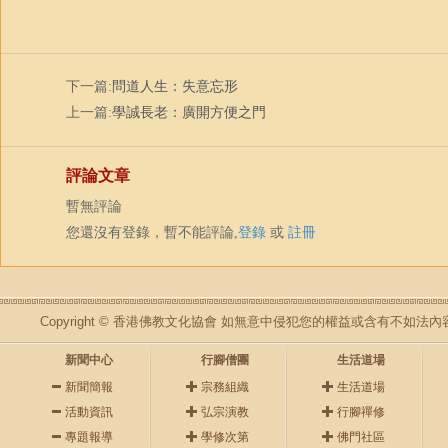
下一篇:
問道人生：失意忘形
上一篇:
學誠長老：廣開方便之門
評論文章
暫無評論
您還沒有登錄，暫不能評論,
登錄
或
註冊
Copyright © 香港佛教文化協會 如無意中侵犯您的權益或含有不如
新聞中心
行腳僧團
生活道場
新聞簡報
宗務組織
生活道場
活動資訊
弘宗演教
行腳禪修
專題報導
學修次第
佛門社區