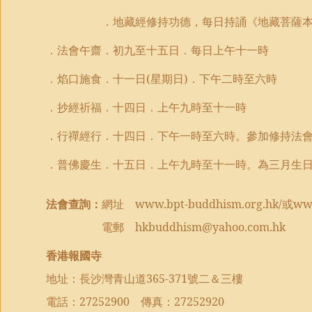
．地藏經修持功德，每日持誦《地藏菩薩
．法會午齋．初
九
至
十
五
日
．每日上午十一時
．焰口施食．十一日
(
星期日
)
．下午二時至六時
．抄經祈福．十四日．上午九時至十一時
．行禪經行．十四日．下午一時至六時。參加修持法
．普佛慶生．十五日．上午九時至十一時。為三月生
法會查詢：
網址
www.bpt-buddhism.org.hk/
或
www
電郵
hkbuddhism@yahoo.com.hk
香港報國寺
地址：長沙灣青山道
365-371
號二＆三樓
電話：
27252900
傳真：
27252920