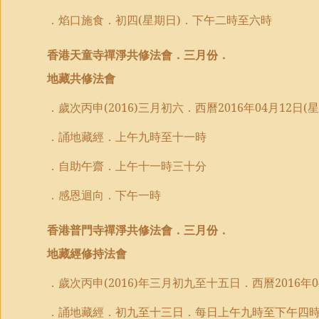
．焰口施食．初四
(
星期日
)
．下午二時至六時
香港天童寺禪淨共修法會．三月份．
地藏共修法會
．歲次丙申
(2016)
三月初六．西曆
2016
年
04
月
12
日
(
星
．誦地藏經．上午九時至
十一
時
．
自助午
齋．上午十一時
三十分
．
感恩迴向
．下午
一
時
香港普門寺禪淨共修法會．三月份．
地藏經修持法會
．歲次丙申
(2016)
年三月初九至十五日．西曆
2016
年
0
．誦地藏經．初九至十三日．每日上午九時至下午四