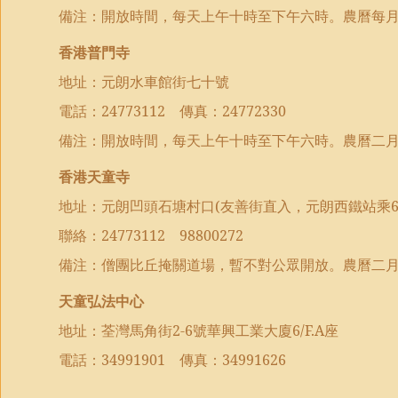
備注：開放時間，每天上午十時至下午六時。農曆每
香港普門寺
地址：元朗水車館街七十號
電話：
24773112
傳真：
24772330
備注：開放時間，每天上午十時至下午六時。農曆
二
香港
天童
寺
地址：元朗
凹頭石塘村口
(
友善街直入
，
元朗西鐵站乘
聯絡
：
24773112
98800272
備注：
僧團比丘掩關道場，暫不對公眾開放。
農曆
二
天童弘法中心
地址：荃灣馬角街
2-6
號華興工業大廈
6/F.A
座
電話：
34991901
傳真：
34991626