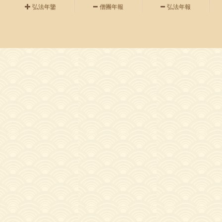
弘法年鑒
僧團年報
弘法年報