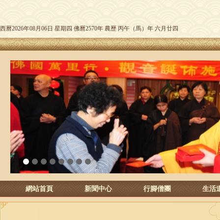
西曆2026年08月06日 星期四 佛曆2570年 農歷 丙午（馬）年 六月廿四
1
2
3
4
5
6
7
8
網站首頁
新聞中心
行腳僧團
生活