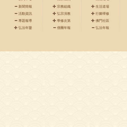
新聞簡報
宗務組織
生活道場
活動資訊
弘宗演教
行腳禪修
專題報導
學修次第
佛門社區
弘法年鑒
僧團年報
弘法年報