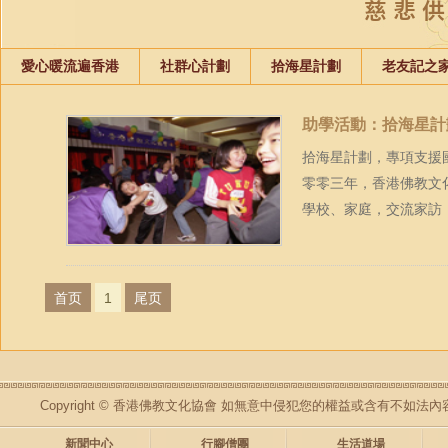
愛心暖流遍香港
社群心計劃
拾海星計劃
老友記之
助學活動：拾海星計
拾海星計劃，專項支援
零零三年，香港佛教文
學校、家庭，交流家訪，
首页
1
尾页
Copyright © 香港佛教文化協會 如無意中侵犯您的權益或含有不如
新聞中心
行腳僧團
生活道場