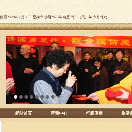
西曆2026年08月08日 星期六 佛曆2570年 農歷 丙午（馬）年 六月廿六
1
2
3
4
5
6
7
8
網站首頁
新聞中心
行腳僧團
生活