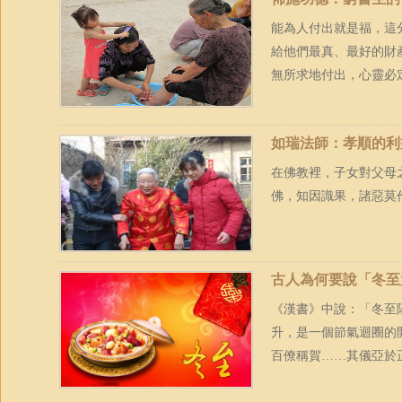
能為人付出就是福，這
給他們最真、最好的財
無所求地付出，心靈必
如瑞法師：孝順的利
在佛教裡，子女對父母
佛，知因識果，諸惡莫
古人為何要說「冬至
《漢書》中說：「冬至
升，是一個節氣迴圈的
百僚稱賀……其儀亞於正