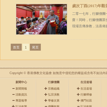
歲次丁酉(2017)年
二零一七年，行腳僧團一
齋！同時，行腳僧團眾
現場言傳身教，法喜佈
首页
1
尾页
Copyright © 香港佛教文化協會 如無意中侵犯您的權益或含有不如
新聞中心
行腳僧團
生活道場
新聞簡報
宗務組織
生活道場
活動資訊
弘宗演教
行腳禪修
專題報導
學修次第
佛門社區
弘法年鑒
僧團年報
弘法年報