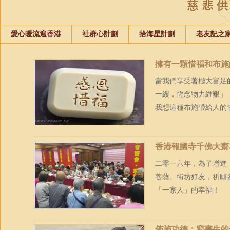
愛心暖流遍香港
社群心計劃
拾海星計劃
老友記之
擁有一顆惜福和布施
當我們享受著極大富足
一縷，恆念物力維艱」
我想這種布施帶給人的快
香港報國寺千佛大齋
二零一六年，為了增進
菩薩、街坊好友，祈願
「一家人」的幸福！
佈施功德：窮書生的