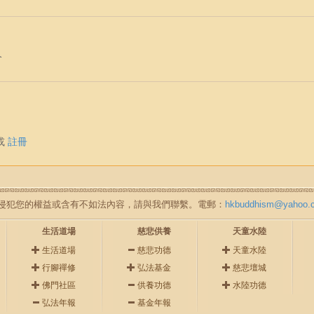
介
或
註冊
如無意中侵犯您的權益或含有不如法內容，請與我們聯繫。電郵：
hkbuddhism@yahoo.
生活道場
慈悲供養
天童水陸
生活道場
慈悲功德
天童水陸
行腳禪修
弘法基金
慈悲壇城
佛門社區
供養功德
水陸功德
弘法年報
基金年報