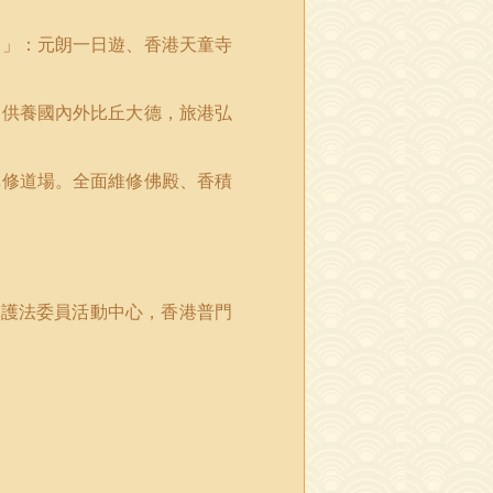
課」：元朗一日遊、香港天童寺
，供養國內外比丘大德，旅港弘
禪修道場。全面維修佛殿、香積
團護法委員活動中心，香港普門