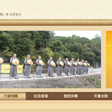
午（馬）年 六月廿六
行腳僧團
生活道場
慈悲供養
天童水陸