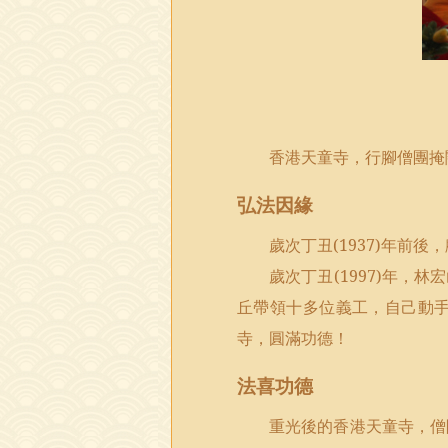
香港天童寺，行腳僧團掩
弘法因緣
歲次丁丑
(1937)
年前後，
歲次丁丑
(1997)
年，林宏
丘帶領十多位義工，自己動
寺，圓滿功德！
法喜功德
重光後的香港天童寺，僧