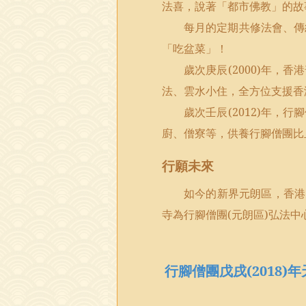
法喜，說著「都市佛教」的故
每月的定期共修法會、傳
「吃盆菜」！
歲次庚辰
(2000)
年，香港
法、雲水小住，全方位支援香
歲次壬辰
(2012)
年，行腳
廚、僧寮等，供養行腳僧團比
行願未來
如今的新界元朗區，香港
寺為行腳僧團
(
元朗區
)
弘法中
行腳僧團戊戌(2018)