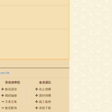
com.hk
香港佛學院
會員通訊
般若講堂
依止僧團
藏經編修
護持僧團
天童文集
義工服務
般若辭海
表格下載