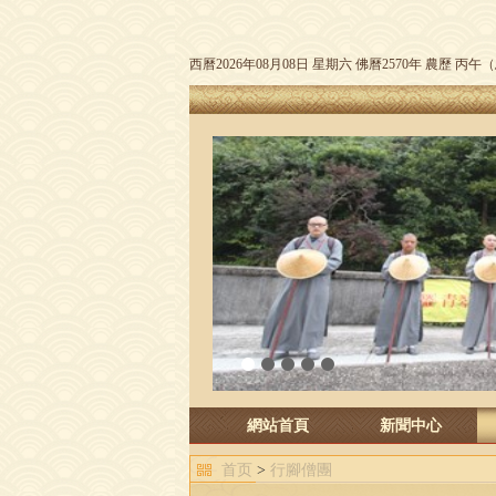
西曆2026年08月08日 星期六 佛曆2570年 農歷 丙
1
2
3
4
5
網站首頁
新聞中心
首页
>
行腳僧團