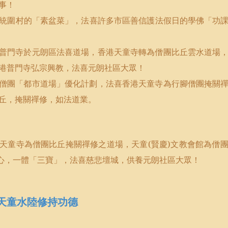
事！
統圍村的「素盆菜」，法喜許多市區善信護法假日的學佛「功
普門寺於元朗區法喜道場，香港天童寺轉為僧團比丘雲水道場
港普門寺弘宗興教，法喜元朗社區大眾！
僧團「都市道場」優化計劃，法喜香港天童寺為行腳僧團掩關
丘，掩關禪修，如法道業。
天童寺為僧團比丘掩關禪修之道場，天童
(
賢慶
)
文教會館為僧
心，一體「三寶」，法喜慈悲壇城，供養元朗社區大眾！
年天童水陸修持功德