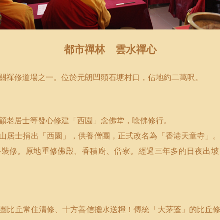
都市
禪
林 雲水禪心
關禪修道場之一。位於元朗凹頭石塘村口，佔地約二萬呎。
顧老居士等發心修建「西園」念佛堂，唸佛修行。
山居士捐出「西園」，供養僧團，正式改名為「香港天童寺」
手裝修。原地重修佛殿、香積廚、僧寮。經過三年多的日夜出坡
團比丘常住清修、十方善信擔水送糧！傳統「大茅蓬」的比丘