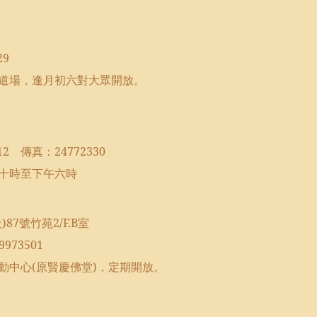
29
道場，逢月初六對大眾開放。
12
傳真：
24772330
十時至下午六時
段
)87
號竹苑
2/F.B
室
9973501
動中心
(
原賢慶佛堂
)
，定期開放。