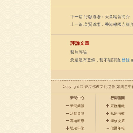
下一篇:
行願道場：天童精舍簡介
上一篇:
普賢道場：香港報國寺簡
評論文章
暫無評論
您還沒有登錄，暫不能評論,
登錄
Copyright © 香港佛教文化協會 
新聞中心
行腳僧團
新聞簡報
宗務組織
活動資訊
弘宗演教
專題報導
學修次第
弘法年鑒
僧團年報