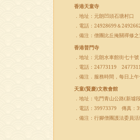
香港天童寺
．地址：元朗凹頭石塘村口
．電話：
24928699
＆
249266
．備注：僧團比丘掩關禪修之
香港普門寺
．地址：元朗水車館街七十號
．電話：
24773119
247731
．備注．服務時間，每日上午
天童
(
賢慶
)
文教會館
．地址：屯門青山公路
(
新墟
．電話：
39973379
傳真：
3
．備注：行腳僧團護法委員活