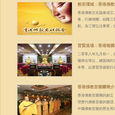
般若壇城：香港佛教
香港佛教文化協會成立
養，行腳僧團、紹隆三
劃。為三寶弘法事業，造
普賢道場：香港報國
二零零八年九月初一，行
樓商住單位，總面積約
本尊、以普賢菩薩願行為
香港佛教音樂團簡介
香港佛教音樂團的創立
理歷代佛教音樂的樂譜
中國佛教音樂的歷史再