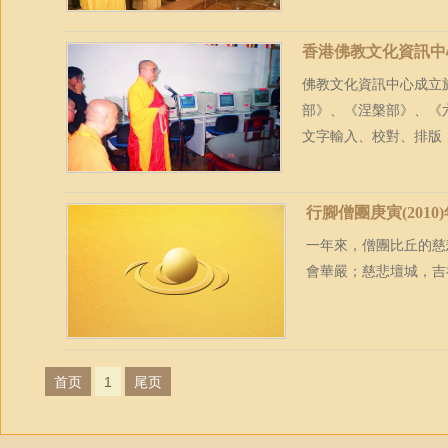
香港佛教文化資訊中
佛教文化資訊中心成立
部》、《涅槃部》、《
文字輸入、校對、排版，
行腳僧團庚寅(201
一年來，僧團比丘的慈
會華嚴；慈悲壇城，吉
首页
1
尾页