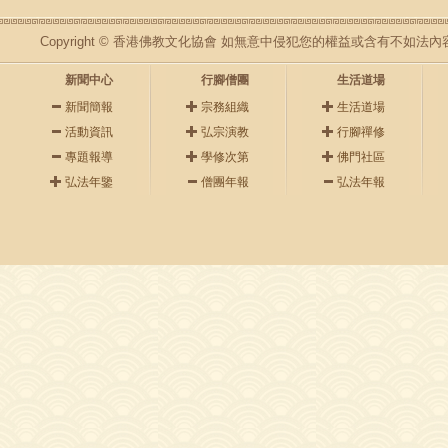
Copyright © 香港佛教文化協會 如無意中侵犯您的權益或含有不如
新聞中心
行腳僧團
生活道場
新聞簡報
宗務組織
生活道場
活動資訊
弘宗演教
行腳禪修
專題報導
學修次第
佛門社區
弘法年鑒
僧團年報
弘法年報