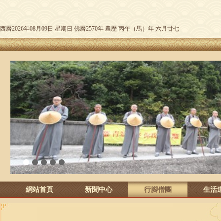
西曆2026年08月09日 星期日 佛曆2570年 農歷 丙午（馬）年 六月廿七
1
2
3
4
5
網站首頁
新聞中心
行腳僧團
生活