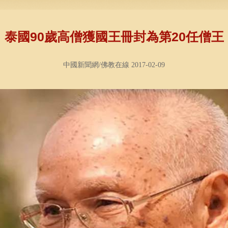
泰國90歲高僧獲國王冊封為第20任僧王
中國新聞網/佛教在線 2017-02-09