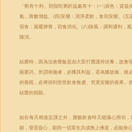
「粥有十利」則指吃粥的益處有十：
一
資色：資益
(
)
氣，壽數增益。
四
安樂：清淨柔軟，食則安樂。­
五
(
)
(
)
宿食：溫­暖脾胃，宿食消化。
八
除風：調和通利，風
(
)
隨消。
結齋時，因為法會齋飯是由大眾打齋護持供養，故會唱
薩婆訶。所謂佈施者，必獲其利益，若為樂故施，後必
的善因，必將得到世世飲食­無虞、究竟安樂的善果。
結齋的祝願。
如在每天精進定課之外，齋飯飲食時又能攝心用功，
願，發菩提心，願與一切眾生共成無上佛道，必能身心