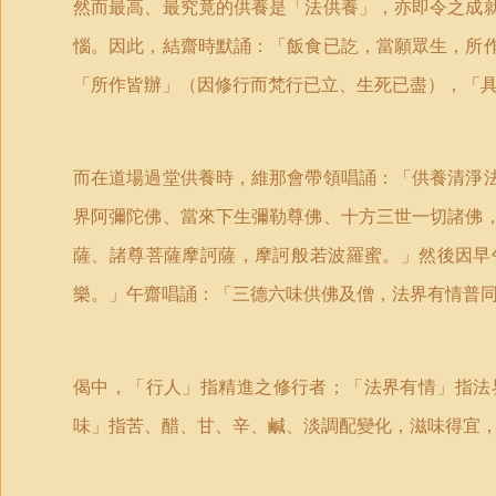
然而最高、最究竟的供養是「法供養」，亦即令之成就
惱。因此，結齋時默誦：「飯食已訖，當願眾生，所作
「所作皆辦」（因修行而梵­行已立、生死已盡），「
而在道場過堂供養時，維那會帶領唱誦：「供養清淨法
界阿彌陀佛、當來下生彌勒尊佛、十方三世一切諸佛，
薩、諸尊菩薩摩訶薩，摩訶­般若波羅蜜。」然後因早
樂。」午齋唱誦：「三德六味供佛及僧，法界有情普同
偈中，「行人」指精進之修行者；「法界有情」指法
味」指苦、醋、甘、辛、鹹、淡調配變化，滋味得宜，