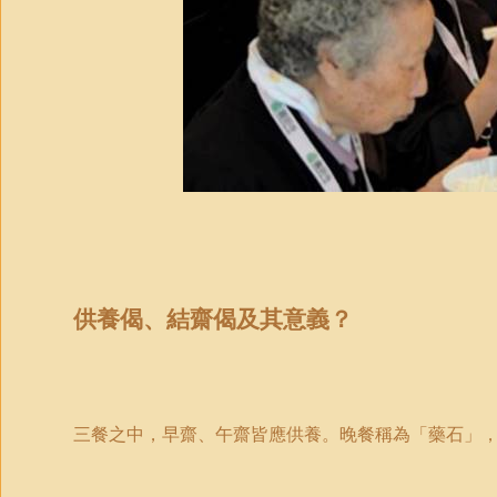
供養偈、結齋偈及其意義？
三餐之中，早齋、午齋皆應供養。晚餐稱為「藥石」，