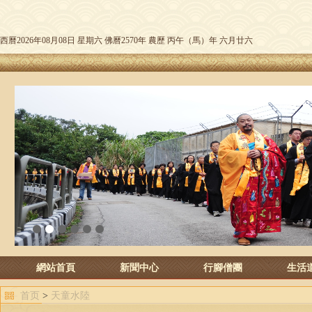
西曆2026年08月08日 星期六 佛曆2570年 農歷 丙午（馬）年 六月廿六
1
2
3
4
5
6
網站首頁
新聞中心
行腳僧團
生活
首页
>
天童水陸