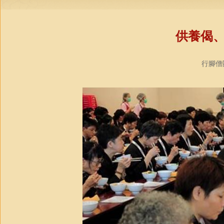
供養偈
行腳僧團教