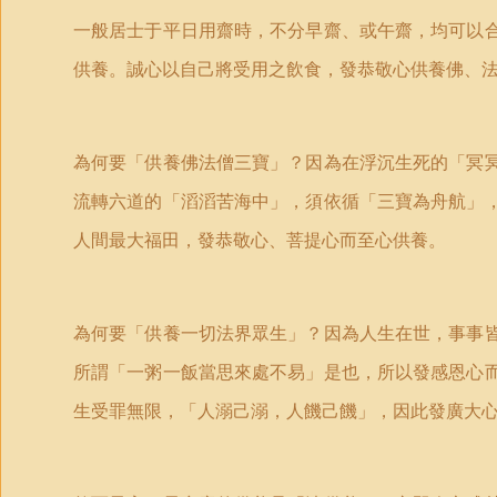
一般居士于平日用齋時，不分早齋、或午齋，均可以合
供養。誠心以自己將受用之飲食，發恭敬心供養佛、法
為何要「供養佛法僧三寶」？因為在浮沉生死的「冥冥
流轉六道的「滔滔苦海中」，須依循「三寶為舟航」，
人間最大福田，發恭敬心、菩­提心而至心供養。
為何要「供養一切法界眾生」？因為人生在世，事事皆
所謂「一粥一飯當思來處不易」是也，所以發感恩心而
生受罪無限，「人溺己溺，­人饑己饑」，因此發廣大