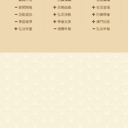
新聞簡報
宗務組織
生活道場
活動資訊
弘宗演教
行腳禪修
專題報導
學修次第
佛門社區
弘法年鑒
僧團年報
弘法年報