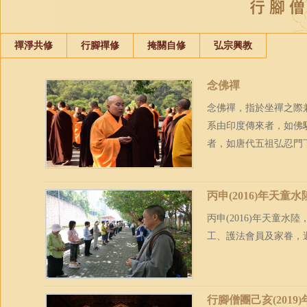
禪淨共修
行腳禪修
掩關自修
弘宗興教
念佛禪
念佛禪，指於坐禪之際
系由印度傳來者，如佛
者，如唐代五祖弘忍門下
丙申(2016)年天童
丙申(2016)年天童
工、護法會員及家眷，
行腳僧團己亥(201