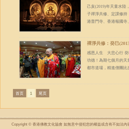
己亥(2019)年天童
子禪淨共修、定課修持
港普門寺、香港報國寺、
禪淨共修：癸巳(20
感恩人生 大悲心行 癸
功德！為期七個月的天
都市道場，精進僧團比
首页
1
尾页
Copyright © 香港佛教文化協會 如無意中侵犯您的權益或含有不如