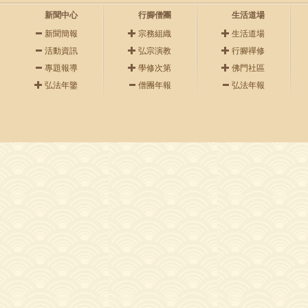
新聞中心
行腳僧團
生活道場
新聞簡報
宗務組織
生活道場
活動資訊
弘宗演教
行腳禪修
專題報導
學修次第
佛門社區
弘法年鑒
僧團年報
弘法年報