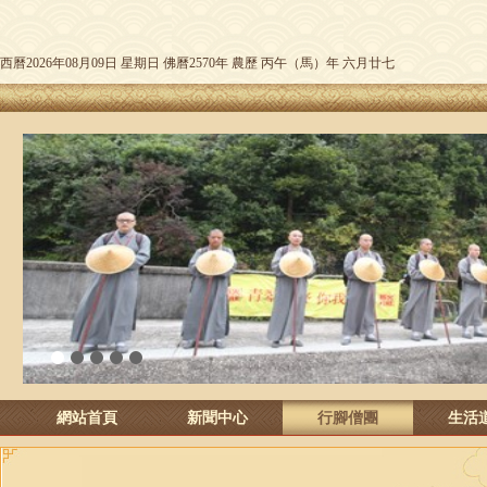
西曆2026年08月09日 星期日 佛曆2570年 農歷 丙午（馬）年 六月廿七
1
2
3
4
5
網站首頁
新聞中心
行腳僧團
生活